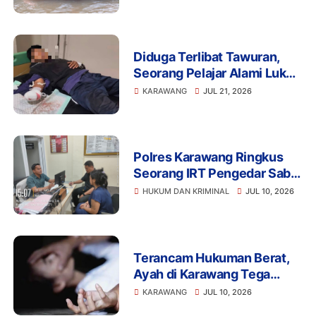
Karawang Ditemukan
Meninggal
Diduga Terlibat Tawuran,
Seorang Pelajar Alami Luka
Berat di Klari, Polisi Lakukan
KARAWANG
JUL 21, 2026
Penyelidikan
Polres Karawang Ringkus
Seorang IRT Pengedar Sabu
di Cikampek, Sita
HUKUM DAN KRIMINAL
JUL 10, 2026
Timbangan Digital dan
Ponsel Transaksi
Terancam Hukuman Berat,
Ayah di Karawang Tega
Setubuhi Anak Kandung di
KARAWANG
JUL 10, 2026
Bawah Ancaman