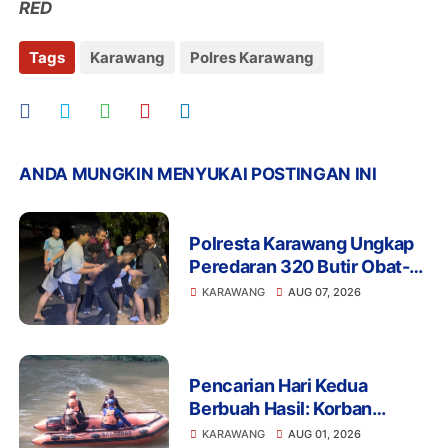
RED
Tags
Karawang
Polres Karawang
ANDA MUNGKIN MENYUKAI POSTINGAN INI
Polresta Karawang Ungkap
Peredaran 320 Butir Obat-
Obatan Tertentu, Dua Orang
KARAWANG
AUG 07, 2026
Diamankan
Pencarian Hari Kedua
Berbuah Hasil: Korban
Tenggelam di Cilamaya
KARAWANG
AUG 01, 2026