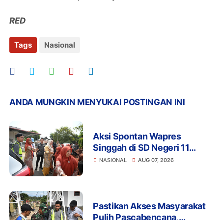
RED
Tags
Nasional
ANDA MUNGKIN MENYUKAI POSTINGAN INI
Aksi Spontan Wapres
Singgah di SD Negeri 11
Jangka, Sapa Siswa dan
NASIONAL
AUG 07, 2026
Dorong Perbaikan Sekolah
Pastikan Akses Masyarakat
Pulih Pascabencana,