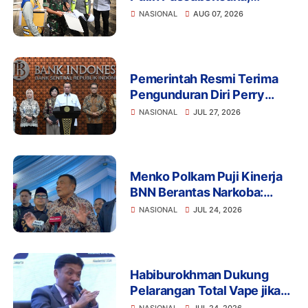
Wapres Tinjau
NASIONAL
AUG 07, 2026
Pembangunan Jembatan
Gantung Kendawi
Pemerintah Resmi Terima
Pengunduran Diri Perry
Warjiyo, Destry Damayanti
NASIONAL
JUL 27, 2026
Jalankan Tugas Gubernur BI
Sementara
Menko Polkam Puji Kinerja
BNN Berantas Narkoba:
Selamatkan Manusia dan
NASIONAL
JUL 24, 2026
Bangsa
Habiburokhman Dukung
Pelarangan Total Vape jika
Disalahgunakan untuk
NASIONAL
JUL 24, 2026