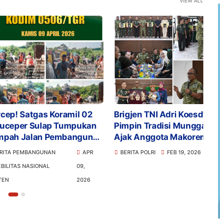
VIEW ALL
atgas Koramil 02
Brigjen TNI Adri Koesdyanto
P
 Sulap Tumpukan
Pimpin Tradisi Munggahan
0
alan Pembangunan
Ajak Anggota Makorem
K
long
044/Gapo Sambut
I
BANGUNAN
APR
BERITA POLRI
FEB 19, 2026
Ramadhan dengan Hati
P
ASIONAL
09,
Bersih
2026