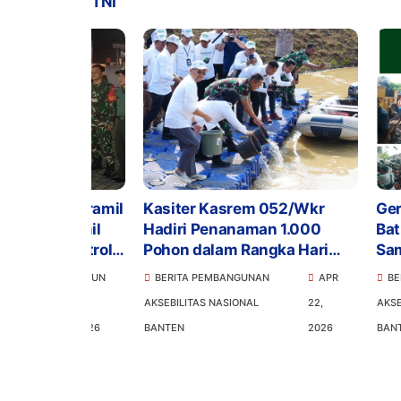
TNI
n, Koramil
Kasiter Kasrem 052/Wkr
Gercep! S
Koramil
Hadiri Penanaman 1.000
Batuceper
r Patroli
Pohon dalam Rangka Hari
Sampah J
Bumi 2026
Jadi Kinc
JUN
BERITA PEMBANGUNAN
APR
BERITA PEM
28,
AKSEBILITAS NASIONAL
22,
AKSEBILITAS N
2026
BANTEN
2026
BANTEN