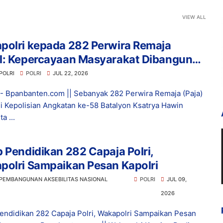
VIEW ALL
polri kepada 282 Perwira Remaja
l: Kepercayaan Masyarakat Dibangun
Integritas
POLRI
POLRI
JUL 22, 2026
 - Bpanbanten.com || Sebanyak 282 Perwira Remaja (Paja)
 Kepolisian Angkatan ke-58 Batalyon Ksatrya Hawin
a ...
 Pendidikan 282 Capaja Polri,
polri Sampaikan Pesan Kapolri
 PEMBANGUNAN AKSEBILITAS NASIONAL
POLRI
JUL 09,
2026
endidikan 282 Capaja Polri, Wakapolri Sampaikan Pesan