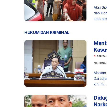
Aksi Sp
dan Dor
sela per.
HUKUM DAN KRIMINAL
Manta
Kasu
Prom
BERITA
NASIONA
Mantan 
Daradja
kini m...
Didu
Narko