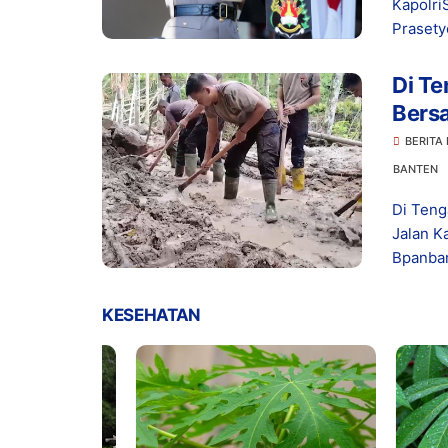
Kapolri
Prasety
Di Te
Bers
Seti
BERITA
BANTEN
Di Teng
Jalan K
Bpanban
KESEHATAN