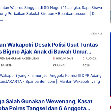
ontan Wapres Singgah di SD Negeri 11 Jangka, Sapa Siswa
ong Perbaikan SekolahBireuen - Bpanbanten.com || Di
..
VIEW ALL
n Wakapolri Desak Polisi Usut Tuntas
s Bigmo Ajak Anak di Bawah Umur
osikan Vape
 PEMBANGUNAN AKSEBILITAS
HUKUM DAN
AUG 03,
L BANTEN
KRIMINAL
2026
Wakapolri yang kini menjadi Anggota Komisi III DPR Adang
tunJAKARTA - Bpanbanten.com || Mantan Wakapolri yang
ga Salah Gunakan Wewenang, Kasat
ba Polres Tangsel dan 6 Anggota