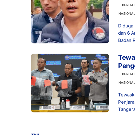
Dita
BERITA
NASIONA
Diduga 
dan 6 A
Badan R
Tewas
Peng
Hidu
BERITA
NASIONA
Tewaska
Penjar
Tangera