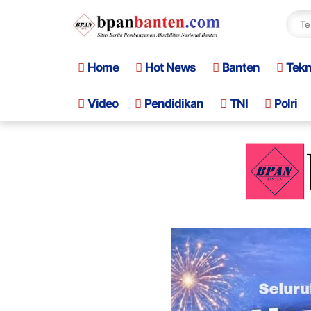
Home
Hot News
Banten
Tek
Video
Pendidikan
TNI
Polri