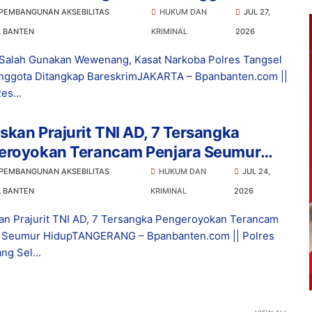
ngkap Bareskrim
 PEMBANGUNAN AKSEBILITAS
HUKUM DAN
JUL 27,
L BANTEN
KRIMINAL
2026
Salah Gunakan Wewenang, Kasat Narkoba Polres Tangsel
nggota Ditangkap BareskrimJAKARTA – Bpanbanten.com ||
es...
kan Prajurit TNI AD, 7 Tersangka
eroyokan Terancam Penjara Seumur
p
 PEMBANGUNAN AKSEBILITAS
HUKUM DAN
JUL 24,
L BANTEN
KRIMINAL
2026
n Prajurit TNI AD, 7 Tersangka Pengeroyokan Terancam
a Seumur HidupTANGERANG – Bpanbanten.com || Polres
ng Sel...