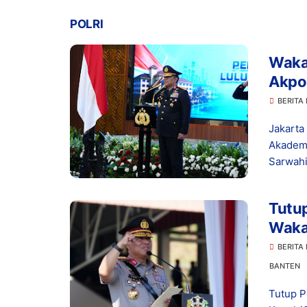
POLRI
Waka
Akpo
dari 
BERITA 
Jakarta
Akademi
Sarwahit
Tutup
Waka
BERITA
BANTEN
Tutup P