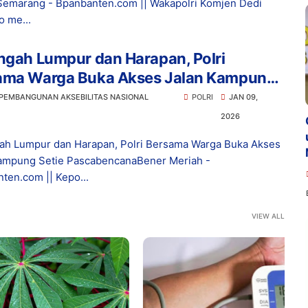
Semarang - Bpanbanten.com || Wakapolri Komjen Dedi
o me...
ngah Lumpur dan Harapan, Polri
ama Warga Buka Akses Jalan Kampung
e Pascabencana
 PEMBANGUNAN AKSEBILITAS NASIONAL
POLRI
JAN 09,
2026
ah Lumpur dan Harapan, Polri Bersama Warga Buka Akses
ampung Setie PascabencanaBener Meriah -
ten.com || Kepo...
VIEW ALL