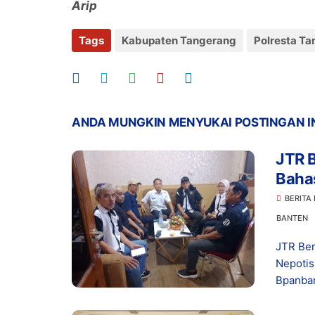
Arip
Tags
Kabupaten Tangerang
Polresta T
ANDA MUNGKIN MENYUKAI POSTINGAN I
JTR 
Baha
Bam
BERITA
BANTEN
JTR Be
Nepotis
Bpanban