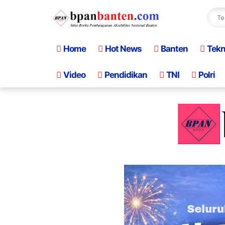
Home
Hot News
Banten
Tek
Video
Pendidikan
TNI
Polri