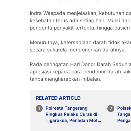
Indra Waspada menjelaskan, kebutuhan dara
kesehatan terus ada setiap hari. Mulai dar
penderita penyakit tertentu, hingga pasi
Menurutnya, ketersediaan darah tidak akan
secara sukarela mendonorkan darahnya.
Pada peringatan Hari Donor Darah Seduni
apresiasi kepada para pendonor darah su
tanpa mengharapkan imbalan.
RELATED ARTICLE
Polresta Tangerang
Polsek
Ringkus Pelaku Curas di
Tanga
Tigaraksa, Penadah Motor
Penga
Hasil Rampasan Diburu
Profes