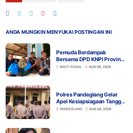
ANDA MUNGKIN MENYUKAI POSTINGAN INI
Pemuda Berdampak
Bersama DPD KNPI Provinsi
Banten dan KKN Kelompok
BAKTI SOSIAL
AUG 06, 2026
33 UIN SMH Banten
Salurkan Bansos
Polres Pandeglang Gelar
Apel Kesiapsiagaan Tanggap
Bencana dan Karhutla,
PANDEGLANG
AUG 04, 2026
Perkuat Sinergi Lintas
Sektor Hadapi Potensi
Bencana