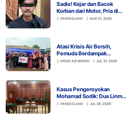
Sadis! Kejar dan Bacok
Korban dari Motor, Pria di
Pandeglang Diciduk Polisi
PANDEGLANG
AUG 01, 2026
Atasi Krisis Air Bersih,
Pemuda Berdampak
Kerahkan 4 Tangki Air untuk
KRISIS AIR BERSIH
JUL 31, 2026
Warga Pandeglang
Kasus Pengeroyokan
Mohamad Sodik: Dua Linmas
Pandeglang Diganjar 5 Bulan
PANDEGLANG
JUL 28, 2026
Penjara