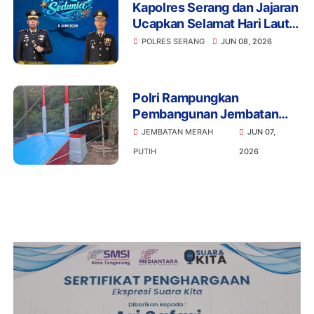
Kapolres Serang dan Jajaran
Ucapkan Selamat Hari Laut
Sedunia, Ajak Masyarakat
POLRES SERANG
JUN 08, 2026
Jaga Kelestarian Laut
Polri Rampungkan
Pembangunan Jembatan
Merah Putih Presisi di Desa
JEMBATAN MERAH
JUN 07,
Pasirbuyut, Kabupaten
PUTIH
2026
Serang