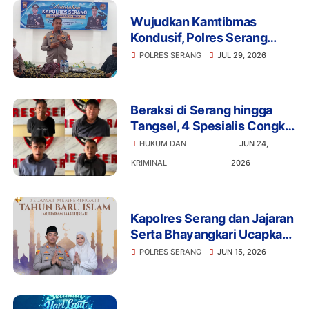
Wujudkan Kamtibmas
Kondusif, Polres Serang
Gelar Silaturahmi Strategis
POLRES SERANG
JUL 29, 2026
Bersama Insan Pers
Beraksi di Serang hingga
Tangsel, 4 Spesialis Congkel
Jendela Akhirnya Keok
HUKUM DAN
JUN 24,
KRIMINAL
2026
Kapolres Serang dan Jajaran
Serta Bhayangkari Ucapkan
Selamat Tahun Baru Islam 1
POLRES SERANG
JUN 15, 2026
Muharram 1448 H