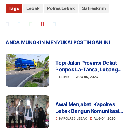
Tags
Lebak
Polres Lebak
Satreskrim
ANDA MUNGKIN MENYUKAI POSTINGAN INI
Tepi Jalan Provinsi Dekat
Ponpes La-Tansa, Lobang
Pengambilan Air Ancam
LEBAK
AUG 06, 2026
Keselamatan Pengguna
Jalan
Awal Menjabat, Kapolres
Lebak Bangun Komunikasi
dengan Ulama demi
KAPOLRES LEBAK
AUG 04, 2026
Kamtibmas Kondusif