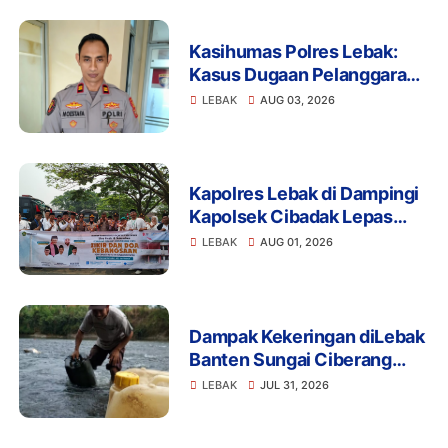
Kasihumas Polres Lebak:
Kasus Dugaan Pelanggaran
Disiplin Anggota Polri
LEBAK
AUG 03, 2026
Terkait Gadai Mobil
Ditangani Bid Propam Polda
Banten
Kapolres Lebak di Dampingi
Kapolsek Cibadak Lepas
Pemberangkatan ASN dan
LEBAK
AUG 01, 2026
PKK Untuk Mengikuti Dzikir
dan Do'a Kebangsaan Ke
Jakarta
Dampak Kekeringan diLebak
Banten Sungai Ciberang
Jadi Solusi Pemerintah
LEBAK
JUL 31, 2026
Harus Bantu