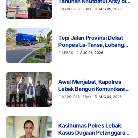
Tahunan Khutbatul Arsy di
Ponpes Modern Darel Azhar,
KAPOLRES LEBAK
AUG 09, 2026
Tekankan Pentingnya
Disiplin dan Akhlak Santri
Tepi Jalan Provinsi Dekat
Ponpes La-Tansa, Lobang
Pengambilan Air Ancam
LEBAK
AUG 06, 2026
Keselamatan Pengguna
Jalan
Awal Menjabat, Kapolres
Lebak Bangun Komunikasi
dengan Ulama demi
KAPOLRES LEBAK
AUG 04, 2026
Kamtibmas Kondusif
Kasihumas Polres Lebak:
Kasus Dugaan Pelanggaran