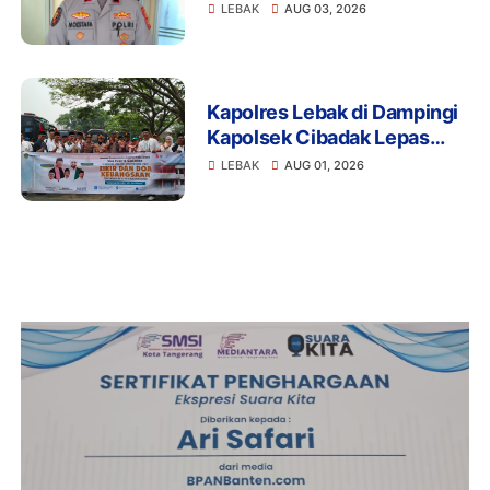
Disiplin Anggota Polri
LEBAK
AUG 03, 2026
Terkait Gadai Mobil
Ditangani Bid Propam Polda
Banten
Kapolres Lebak di Dampingi
Kapolsek Cibadak Lepas
Pemberangkatan ASN dan
LEBAK
AUG 01, 2026
PKK Untuk Mengikuti Dzikir
dan Do'a Kebangsaan Ke
Jakarta