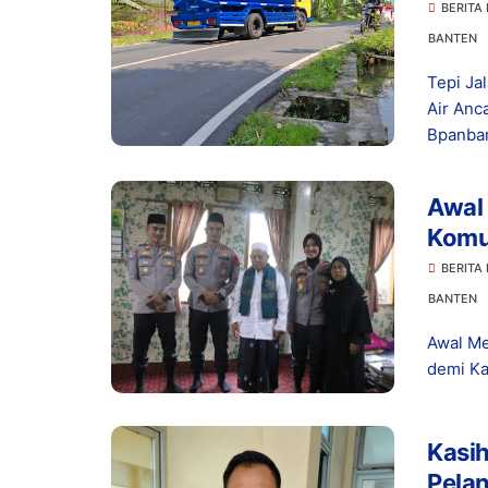
Kese
BERITA
BANTEN
Tepi Ja
Air Anc
Bpanban
Awal
Komu
Kond
BERITA
BANTEN
Awal Me
demi Ka
Kasi
Pelan