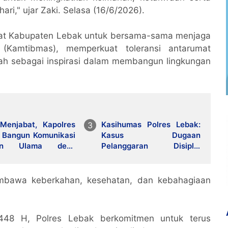
ari," ujar Zaki. Selasa (16/6/2026).
akat Kabupaten Lebak untuk bersama-sama menjaga
(Kamtibmas), memperkuat toleransi antarumat
ijrah sebagai inspirasi dalam membangun lingkungan
Menjabat, Kapolres
Kasihumas Polres Lebak:
 Bangun Komunikasi
Kasus Dugaan
an Ulama demi
Pelanggaran Disiplin
bmas Kondusif
Anggota Polri Terkait
Gadai Mobil Ditangani Bid
Propam Polda Banten
mbawa keberkahan, kesehatan, dan kebahagiaan
48 H, Polres Lebak berkomitmen untuk terus