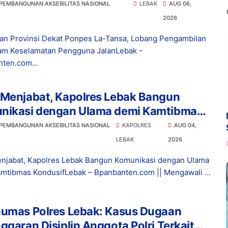
lamatan Pengguna Jalan
 PEMBANGUNAN AKSEBILITAS NASIONAL
LEBAK
AUG 06,
2026
lan Provinsi Dekat Ponpes La-Tansa, Lobang Pengambilan
am Keselamatan Pengguna JalanLebak -
ten.com...
 Menjabat, Kapolres Lebak Bangun
nikasi dengan Ulama demi Kamtibmas
usif
 PEMBANGUNAN AKSEBILITAS NASIONAL
KAPOLRES
AUG 04,
LEBAK
2026
njabat, Kapolres Lebak Bangun Komunikasi dengan Ulama
mtibmas KondusifLebak – Bpanbanten.com || Mengawali ...
humas Polres Lebak: Kasus Dugaan
ggaran Disiplin Anggota Polri Terkait