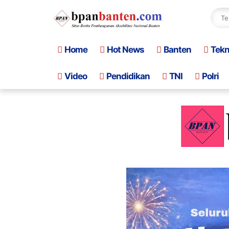
Home
Hot News
Banten
Tek
Video
Pendidikan
TNI
Polri