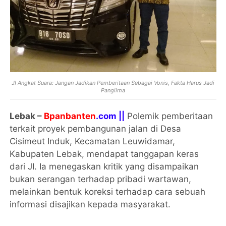
JI Angkat Suara: Jangan Jadikan Pemberitaan Sebagai Vonis, Fakta Harus Jadi
Panglima
Lebak –
Bpanbanten
.com ||
Polemik pemberitaan
terkait proyek pembangunan jalan di Desa
Cisimeut Induk, Kecamatan Leuwidamar,
Kabupaten Lebak, mendapat tanggapan keras
dari JI. Ia menegaskan kritik yang disampaikan
bukan serangan terhadap pribadi wartawan,
melainkan bentuk koreksi terhadap cara sebuah
informasi disajikan kepada masyarakat.