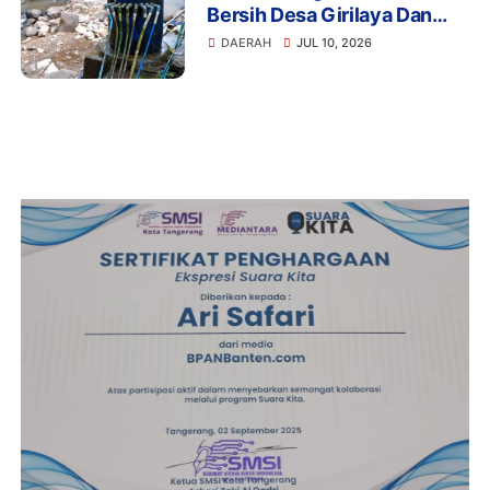
Bersih Desa Girilaya Dan
Desa Jayapura Cipanas
DAERAH
JUL 10, 2026
Harus Dibantu Pemerintah