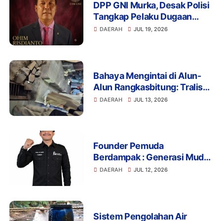
DPP GNI Murka, Desak Polisi
Tangkap Pelaku Dugaan
Intimidasi dan
DAERAH
JUL 19, 2026
Pengeroyokan Aktivis di
Lebak
Bahaya Mengintai di Alun-
Alun Rangkasbitung: Tralis
Drainase Rusak Picu Banyak
DAERAH
JUL 13, 2026
Pengunjung Terperosok
Founder Pemuda
Berdampak : Generasi Muda
Mengapresiasi Komitmen
DAERAH
JUL 12, 2026
Presiden Prabowo dalam
Pemberantasan Korupsi
Sistem Pengolahan Air