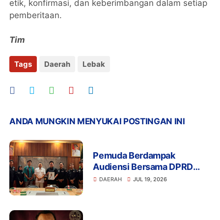
etik, konfirmasi, dan keberimbangan dalam setiap
pemberitaan.
Tim
Tags
Daerah
Lebak
ANDA MUNGKIN MENYUKAI POSTINGAN INI
Pemuda Berdampak
Audiensi Bersama DPRD
Provinsi Banten Bahas
DAERAH
JUL 19, 2026
Pendidikan, Ketahanan
Pangan, dan Literasi Menuju
Indonesia Emas 2045