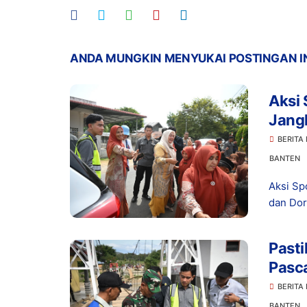
ANDA MUNGKIN MENYUKAI POSTINGAN I
Aksi 
Jang
Seko
BERITA
BANTEN
Aksi Sp
dan Dor
Pasti
Pasc
Jemb
BERITA
BANTEN