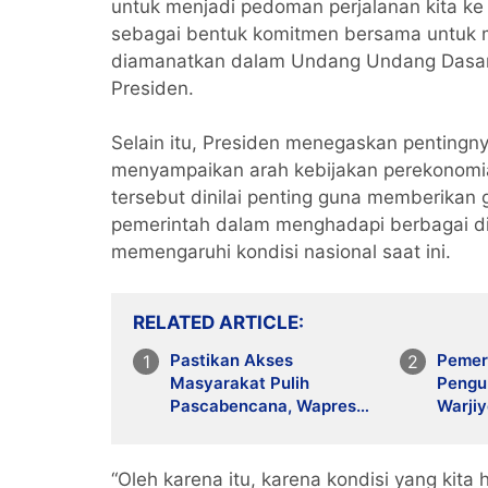
untuk menjadi pedoman perjalanan kita ke
sebagai bentuk komitmen bersama untuk m
diamanatkan dalam Undang Undang Dasar 
Presiden.
Selain itu, Presiden menegaskan pentingn
menyampaikan arah kebijakan perekonomia
tersebut dinilai penting guna memberikan
pemerintah dalam menghadapi berbagai din
memengaruhi kondisi nasional saat ini.
RELATED ARTICLE
Pastikan Akses
Pemer
Masyarakat Pulih
Pengun
Pascabencana, Wapres
Warji
Tinjau Pembangunan
Jalan
Jembatan Gantung
BI Se
Kendawi
“Oleh karena itu, karena kondisi yang kita