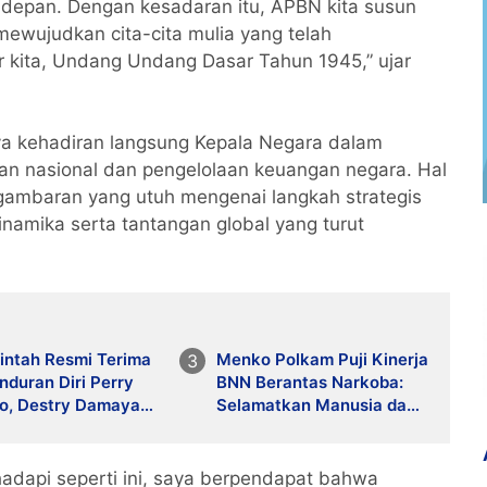
 depan. Dengan kesadaran itu, APBN kita susun
ewujudkan cita-cita mulia yang telah
kita, Undang Undang Dasar Tahun 1945,” ujar
ya kehadiran langsung Kepala Negara dalam
n nasional dan pengelolaan keuangan negara. Hal
 gambaran yang utuh mengenai langkah strategis
amika serta tantangan global yang turut
intah Resmi Terima
Menko Polkam Puji Kinerja
duran Diri Perry
BNN Berantas Narkoba:
yo, Destry Damayanti
Selamatkan Manusia dan
kan Tugas Gubernur
Bangsa
mentara
 hadapi seperti ini, saya berpendapat bahwa