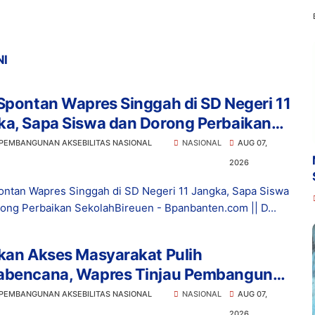
NI
Spontan Wapres Singgah di SD Negeri 11
ka, Sapa Siswa dan Dorong Perbaikan
lah
 PEMBANGUNAN AKSEBILITAS NASIONAL
NASIONAL
AUG 07,
2026
ontan Wapres Singgah di SD Negeri 11 Jangka, Sapa Siswa
ong Perbaikan SekolahBireuen - Bpanbanten.com || D...
kan Akses Masyarakat Pulih
abencana, Wapres Tinjau Pembangunan
atan Gantung Kendawi
 PEMBANGUNAN AKSEBILITAS NASIONAL
NASIONAL
AUG 07,
2026