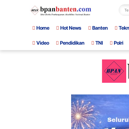
Home
Hot News
Banten
Tek
Video
Pendidikan
TNI
Polri