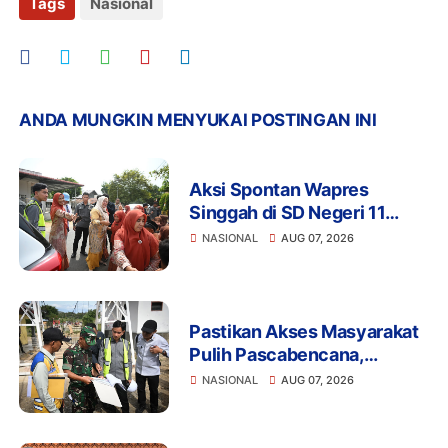
Tags
Nasional
ANDA MUNGKIN MENYUKAI POSTINGAN INI
Aksi Spontan Wapres
Singgah di SD Negeri 11
Jangka, Sapa Siswa dan
NASIONAL
AUG 07, 2026
Dorong Perbaikan Sekolah
Pastikan Akses Masyarakat
Pulih Pascabencana,
Wapres Tinjau
NASIONAL
AUG 07, 2026
Pembangunan Jembatan
Gantung Kendawi