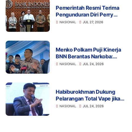
Pemerintah Resmi Terima
Pengunduran Diri Perry
Warjiyo, Destry Damayanti
NASIONAL
JUL 27, 2026
Jalankan Tugas Gubernur BI
Sementara
Menko Polkam Puji Kinerja
BNN Berantas Narkoba:
Selamatkan Manusia dan
NASIONAL
JUL 24, 2026
Bangsa
Habiburokhman Dukung
Pelarangan Total Vape jika
Disalahgunakan untuk
NASIONAL
JUL 24, 2026
Narkoba