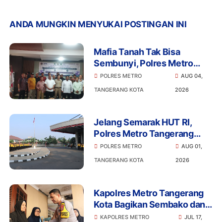
ANDA MUNGKIN MENYUKAI POSTINGAN INI
Mafia Tanah Tak Bisa
Sembunyi, Polres Metro
Tangerang Kota Edukasi
POLRES METRO
AUG 04,
Warga Pinang Soal Sertifikat
TANGERANG KOTA
2026
Elektronik
Jelang Semarak HUT RI,
Polres Metro Tangerang
Kota Percantik Mako dan
POLRES METRO
AUG 01,
Siap Sukseskan Merdeka
TANGERANG KOTA
2026
Bersama Masyarakat
Kapolres Metro Tangerang
Kota Bagikan Sembako dan
Ajak Warga Jaga Kamtibmas
KAPOLRES METRO
JUL 17,