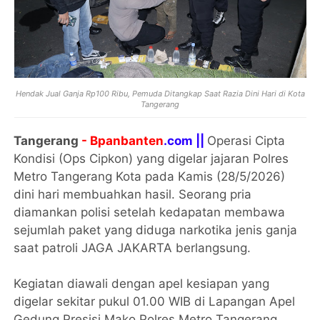
Hendak Jual Ganja Rp100 Ribu, Pemuda Ditangkap Saat Razia Dini Hari di Kota
Tangerang
Tangerang
- Bpanbanten
.com ||
Operasi Cipta
Kondisi (Ops Cipkon) yang digelar jajaran Polres
Metro Tangerang Kota pada Kamis (28/5/2026)
dini hari membuahkan hasil. Seorang pria
diamankan polisi setelah kedapatan membawa
sejumlah paket yang diduga narkotika jenis ganja
saat patroli JAGA JAKARTA berlangsung.
Kegiatan diawali dengan apel kesiapan yang
digelar sekitar pukul 01.00 WIB di Lapangan Apel
Gedung Presisi Mako Polres Metro Tangerang