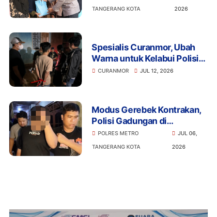
TANGERANG KOTA
2026
Spesialis Curanmor, Ubah
Warna untuk Kelabui Polisi
Berhasil Dibekuk Jajaran
CURANMOR
JUL 12, 2026
Anggota Polres Metro
Tangerang Kota
Modus Gerebek Kontrakan,
Polisi Gadungan di
Tangerang Ditangkap, Dua
POLRES METRO
JUL 06,
Rekannya Masih Diburu
TANGERANG KOTA
2026