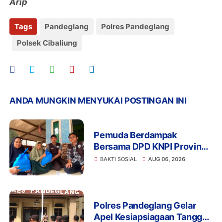
Arip
Tags
Pandeglang
Polres Pandeglang
Polsek Cibaliung
ANDA MUNGKIN MENYUKAI POSTINGAN INI
Pemuda Berdampak
Bersama DPD KNPI Provinsi
Banten dan KKN Kelompok
BAKTI SOSIAL
AUG 06, 2026
33 UIN SMH Banten
Salurkan Bansos
Polres Pandeglang Gelar
Apel Kesiapsiagaan Tanggap