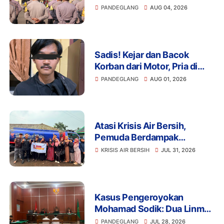
Bencana dan Karhutla,
PANDEGLANG
AUG 04, 2026
Perkuat Sinergi Lintas
Sektor Hadapi Potensi
Bencana
Sadis! Kejar dan Bacok
Korban dari Motor, Pria di
Pandeglang Diciduk Polisi
PANDEGLANG
AUG 01, 2026
Atasi Krisis Air Bersih,
Pemuda Berdampak
Kerahkan 4 Tangki Air untuk
KRISIS AIR BERSIH
JUL 31, 2026
Warga Pandeglang
Kasus Pengeroyokan
Mohamad Sodik: Dua Linmas
Pandeglang Diganjar 5 Bulan
PANDEGLANG
JUL 28, 2026