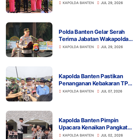
Pisah Sambut Wakapolda
KAPOLDA BANTEN
JUL 29, 2026
dan PJU
Polda Banten Gelar Serah
Terima Jabatan Wakapolda,
PJU, serta Kapolres Cilegon
KAPOLDA BANTEN
JUL 29, 2026
dan Lebak
Kapolda Banten Pastikan
Penanganan Kebakaran TPA
Jatiwaringin Berjalan
KAPOLDA BANTEN
JUL 07, 2026
Optimal
Kapolda Banten Pimpin
Upacara Kenaikan Pangkat
Personel Periode 1 Juli 2026
KAPOLDA BANTEN
JUL 02, 2026