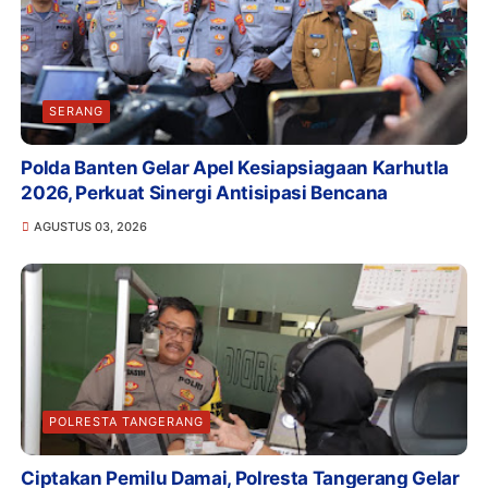
SERANG
Polda Banten Gelar Apel Kesiapsiagaan Karhutla
2026, Perkuat Sinergi Antisipasi Bencana
AGUSTUS 03, 2026
POLRESTA TANGERANG
Ciptakan Pemilu Damai, Polresta Tangerang Gelar