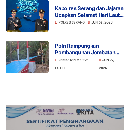
Kapolres Serang dan Jajaran
Ucapkan Selamat Hari Laut
Sedunia, Ajak Masyarakat
POLRES SERANG
JUN 08, 2026
Jaga Kelestarian Laut
Polri Rampungkan
Pembangunan Jembatan
Merah Putih Presisi di Desa
JEMBATAN MERAH
JUN 07,
Pasirbuyut, Kabupaten
PUTIH
2026
Serang