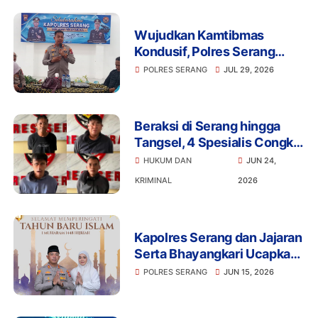
Wujudkan Kamtibmas
Kondusif, Polres Serang
Gelar Silaturahmi Strategis
POLRES SERANG
JUL 29, 2026
Bersama Insan Pers
Beraksi di Serang hingga
Tangsel, 4 Spesialis Congkel
Jendela Akhirnya Keok
HUKUM DAN
JUN 24,
KRIMINAL
2026
Kapolres Serang dan Jajaran
Serta Bhayangkari Ucapkan
Selamat Tahun Baru Islam 1
POLRES SERANG
JUN 15, 2026
Muharram 1448 H