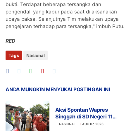
bukti. Terdapat beberapa tersangka dan
pengendali yang kabur pada saat dilaksanakan
upaya paksa. Selanjutnya Tim melakukan upaya
pengejaran terhadap para tersangka," imbuh Putu.
RED
Tags
Nasional
ANDA MUNGKIN MENYUKAI POSTINGAN INI
Aksi Spontan Wapres
Singgah di SD Negeri 11
Jangka, Sapa Siswa dan
NASIONAL
AUG 07, 2026
Dorong Perbaikan Sekolah