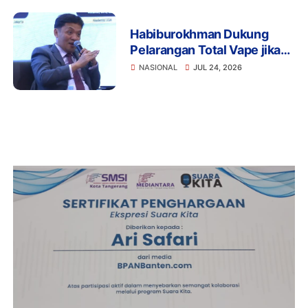
Habiburokhman Dukung
Pelarangan Total Vape jika
Disalahgunakan untuk
NASIONAL
JUL 24, 2026
Narkoba