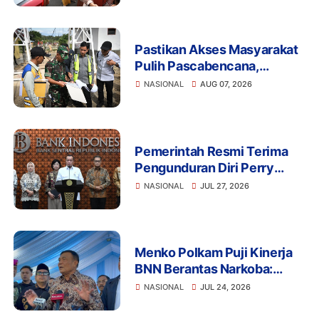
Pastikan Akses Masyarakat
Pulih Pascabencana,
Wapres Tinjau
NASIONAL
AUG 07, 2026
Pembangunan Jembatan
Gantung Kendawi
Pemerintah Resmi Terima
Pengunduran Diri Perry
Warjiyo, Destry Damayanti
NASIONAL
JUL 27, 2026
Jalankan Tugas Gubernur BI
Sementara
Menko Polkam Puji Kinerja
BNN Berantas Narkoba:
Selamatkan Manusia dan
NASIONAL
JUL 24, 2026
Bangsa