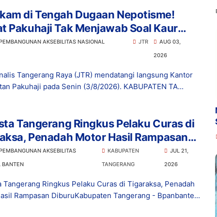
kam di Tengah Dugaan Nepotisme!
t Pakuhaji Tak Menjawab Soal Kaur
ngan Anak Kades, Warga: Ada Apa?
 PEMBANGUNAN AKSEBILITAS NASIONAL
JTR
AUG 03,
2026
nalis Tangerang Raya (JTR) mendatangi langsung Kantor
an Pakuhaji pada Senin (3/8/2026). KABUPATEN TA...
sta Tangerang Ringkus Pelaku Curas di
raksa, Penadah Motor Hasil Rampasan
ru
 PEMBANGUNAN AKSEBILITAS
KABUPATEN
JUL 21,
L BANTEN
TANGERANG
2026
a Tangerang Ringkus Pelaku Curas di Tigaraksa, Penadah
asil Rampasan DiburuKabupaten Tangerang - Bpanbante...