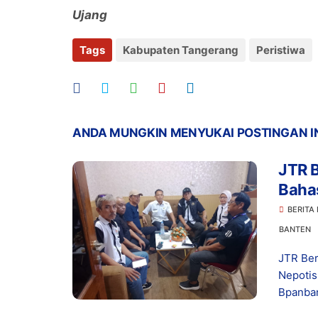
Ujang
Tags
Kabupaten Tangerang
Peristiwa
ANDA MUNGKIN MENYUKAI POSTINGAN I
JTR 
Baha
Bam
BERITA
BANTEN
JTR Be
Nepotis
Bpanban