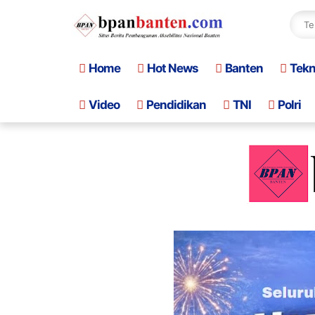
Home
Hot News
Banten
Tek
Video
Pendidikan
TNI
Polri