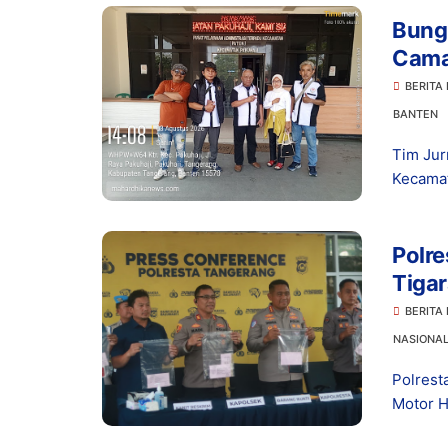
Bung
Cama
Keua
BERITA
BANTEN
Tim Jur
Kecamat
Polre
Tiga
Dibu
BERITA
NASIONA
Polrest
Motor H