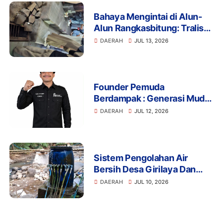
Bahaya Mengintai di Alun-
Alun Rangkasbitung: Tralis
Drainase Rusak Picu Banyak
DAERAH
JUL 13, 2026
Pengunjung Terperosok
Founder Pemuda
Berdampak : Generasi Muda
Mengapresiasi Komitmen
DAERAH
JUL 12, 2026
Presiden Prabowo dalam
Pemberantasan Korupsi
Sistem Pengolahan Air
Bersih Desa Girilaya Dan
Desa Jayapura Cipanas
DAERAH
JUL 10, 2026
Harus Dibantu Pemerintah