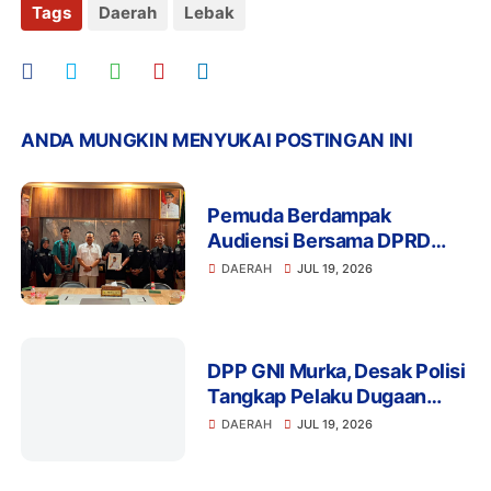
Tags
Daerah
Lebak
ANDA MUNGKIN MENYUKAI POSTINGAN INI
Pemuda Berdampak
Audiensi Bersama DPRD
Provinsi Banten Bahas
DAERAH
JUL 19, 2026
Pendidikan, Ketahanan
Pangan, dan Literasi Menuju
Indonesia Emas 2045
DPP GNI Murka, Desak Polisi
Tangkap Pelaku Dugaan
Intimidasi dan
DAERAH
JUL 19, 2026
Pengeroyokan Aktivis di
Lebak