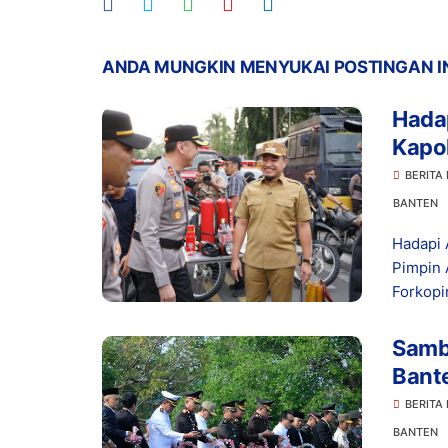
ANDA MUNGKIN MENYUKAI POSTINGAN I
Hada
Kapol
Bers
BERITA
BANTEN
Hadapi 
Pimpin 
Forkopi
Samb
Bant
Bunga
BERITA
BANTEN