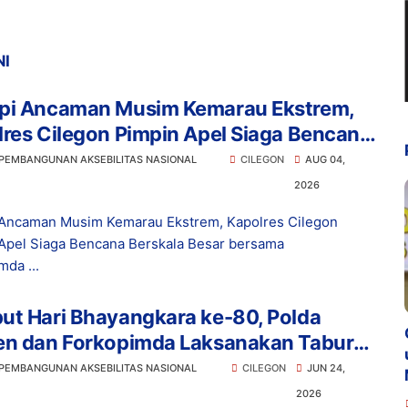
NI
pi Ancaman Musim Kemarau Ekstrem,
res Cilegon Pimpin Apel Siaga Bencana
kala Besar bersama Forkopimda
 PEMBANGUNAN AKSEBILITAS NASIONAL
CILEGON
AUG 04,
2026
Ancaman Musim Kemarau Ekstrem, Kapolres Cilegon
Apel Siaga Bencana Berskala Besar bersama
mda ...
ut Hari Bhayangkara ke-80, Polda
en dan Forkopimda Laksanakan Tabur
 di Laut Merak
 PEMBANGUNAN AKSEBILITAS NASIONAL
CILEGON
JUN 24,
2026