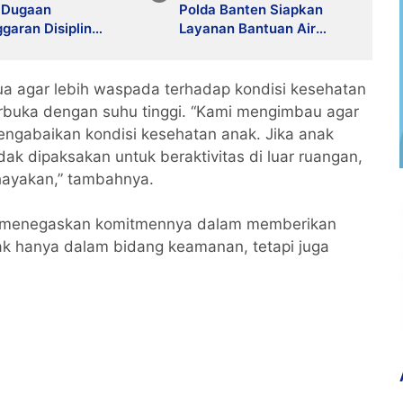
 Dugaan
Polda Banten Siapkan
garan Disiplin
Layanan Bantuan Air
a Polri Terkait
Bersih Melalui 110
Mobil Ditangani Bid
m Polda Banten
ua agar lebih waspada terhadap kondisi kesehatan
terbuka dengan suhu tinggi. “Kami mengimbau agar
engabaikan kondisi kesehatan anak. Jika anak
ak dipaksakan untuk beraktivitas di luar ruangan,
ayakan,” tambahnya.
ali menegaskan komitmennya dalam memberikan
ak hanya dalam bidang keamanan, tetapi juga