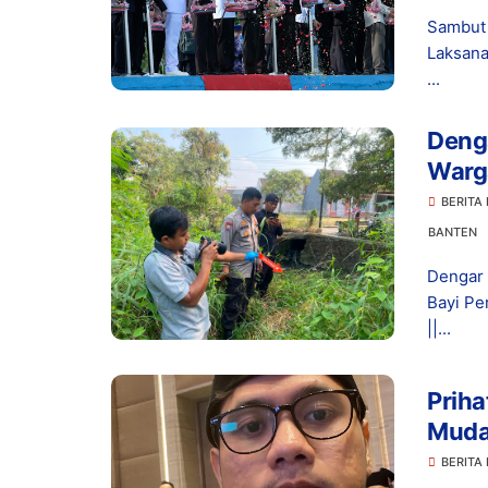
Sambut 
Laksana
...
Denga
Warg
Terbu
BERITA
BANTEN
Dengar 
Bayi Pe
||...
Priha
Muda
Usut
BERITA