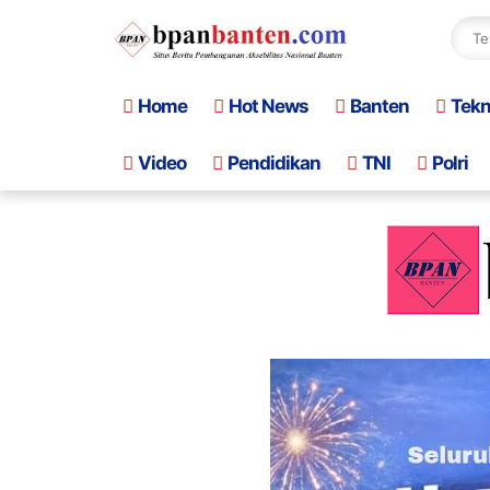
Home
Hot News
Banten
Tek
Video
Pendidikan
TNI
Polri