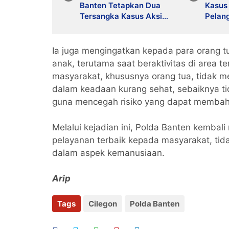
Banten Tetapkan Dua
Kasus
Tersangka Kasus Aksi
Pelang
Anarkis dan Penghasutan
Anggot
di Balaraja
Gadai 
Propa
Ia juga mengingatkan kepada para orang t
anak, terutama saat beraktivitas di area 
masyarakat, khususnya orang tua, tidak m
dalam keadaan kurang sehat, sebaiknya tid
guna mencegah risiko yang dapat membah
Melalui kejadian ini, Polda Banten kemb
pelayanan terbaik kepada masyarakat, tid
dalam aspek kemanusiaan.
Arip
Tags
Cilegon
Polda Banten