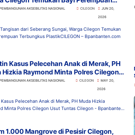
a Cilegon Temukan Bayi Perempuan
ngkus Plastik
 PEMBANGUNAN AKSEBILITAS NASIONAL
CILEGON
JUN 20,
2026
Tangisan dari Seberang Sungai, Warga Cilegon Temukan
rempuan Terbungkus PlastikCILEGON – Bpanbanten.com
tin Kasus Pelecehan Anak di Merak, PH
 Hizkia Raymond Minta Polres Cilegon
 Tuntas
 PEMBANGUNAN AKSEBILITAS NASIONAL
CILEGON
MAY 20,
2026
n Kasus Pelecehan Anak di Merak, PH Muda Hizkia
 Minta Polres Cilegon Usut Tuntas Cilegon - Bpanbante...
 1.000 Mangrove di Pesisir Cilegon,