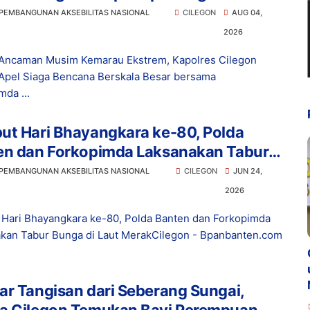
kala Besar bersama Forkopimda
 PEMBANGUNAN AKSEBILITAS NASIONAL
CILEGON
AUG 04,
2026
Ancaman Musim Kemarau Ekstrem, Kapolres Cilegon
Apel Siaga Bencana Berskala Besar bersama
mda ...
ut Hari Bhayangkara ke-80, Polda
en dan Forkopimda Laksanakan Tabur
 di Laut Merak
 PEMBANGUNAN AKSEBILITAS NASIONAL
CILEGON
JUN 24,
2026
Hari Bhayangkara ke-80, Polda Banten dan Forkopimda
kan Tabur Bunga di Laut MerakCilegon - Bpanbanten.com
r Tangisan dari Seberang Sungai,