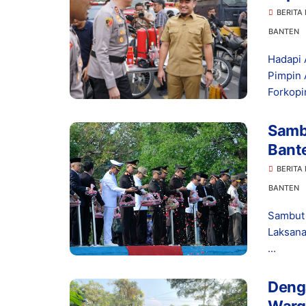
Bers
BERITA
BANTEN
Hadapi 
Pimpin 
Forkopi
Samb
Bant
Bunga
BERITA
BANTEN
Sambut 
Laksana
...
Denga