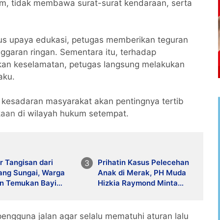
lm, tidak membawa surat-surat kendaraan, serta
us upaya edukasi, petugas memberikan teguran
garan ringan. Sementara itu, terhadap
an keselamatan, petugas langsung melakukan
aku.
n kesadaran masyarakat akan pentingnya tertib
kaan
di wilayah hukum setempat.
 Tangisan dari
Prihatin Kasus Pelecehan
ang Sungai, Warga
Anak di Merak, PH Muda
on Temukan Bayi
Hizkia Raymond Minta
puan Terbungkus
Polres Cilegon Usut
k
Tuntas
ngguna jalan agar selalu mematuhi aturan lalu