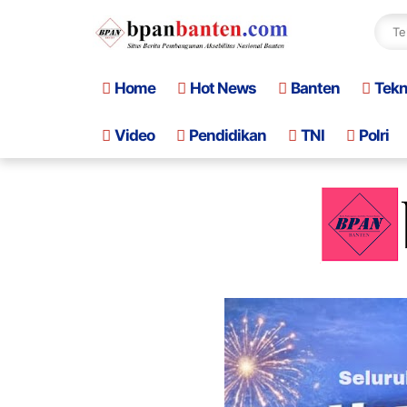
Home
Hot News
Banten
Tek
Video
Pendidikan
TNI
Polri