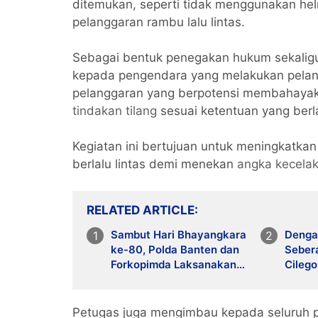
ditemukan, seperti tidak menggunakan he
pelanggaran rambu lalu lintas.
Sebagai bentuk penegakan hukum sekalig
kepada pengendara yang melakukan pelang
pelanggaran yang berpotensi membahayak
tindakan tilang
sesuai ketentuan yang berl
Kegiatan ini bertujuan untuk meningkatka
berlalu lintas demi menekan
angka kecela
RELATED ARTICLE
Sambut Hari Bhayangkara
Dengar
ke-80, Polda Banten dan
Seber
Forkopimda Laksanakan
Cileg
Tabur Bunga di Laut
Perem
Merak
Plasti
Petugas juga mengimbau kepada seluruh pe