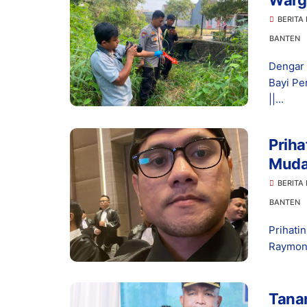
Warg
Terbu
BERITA
BANTEN
Dengar 
Bayi Pe
||...
Priha
Muda
Usut
BERITA
BANTEN
Prihati
Raymond
Tanam