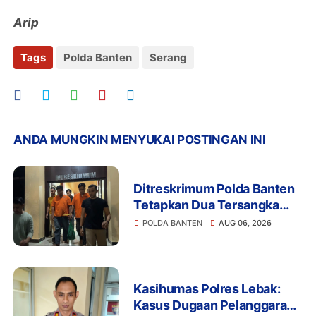
Arip
Tags
Polda Banten
Serang
ANDA MUNGKIN MENYUKAI POSTINGAN INI
Ditreskrimum Polda Banten
Tetapkan Dua Tersangka
Kasus Aksi Anarkis dan
POLDA BANTEN
AUG 06, 2026
Penghasutan di Balaraja
Kasihumas Polres Lebak:
Kasus Dugaan Pelanggaran