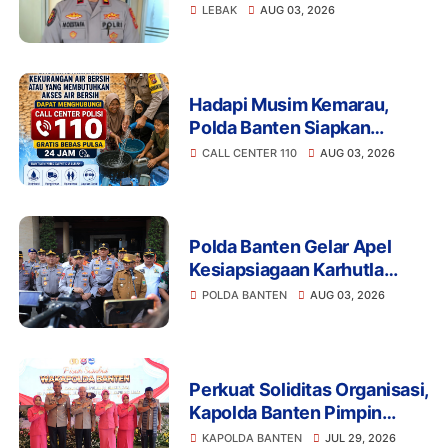
Disiplin Anggota Polri
LEBAK
AUG 03, 2026
Terkait Gadai Mobil
Ditangani Bid Propam Polda
Banten
Hadapi Musim Kemarau,
Polda Banten Siapkan
Layanan Bantuan Air Bersih
CALL CENTER 110
AUG 03, 2026
Melalui 110
Polda Banten Gelar Apel
Kesiapsiagaan Karhutla
2026, Perkuat Sinergi
POLDA BANTEN
AUG 03, 2026
Antisipasi Bencana
Perkuat Soliditas Organisasi,
Kapolda Banten Pimpin
Pisah Sambut Wakapolda
KAPOLDA BANTEN
JUL 29, 2026