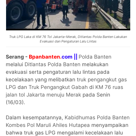
Truk LPG Laka di KM 76 Tol Jakarta–Merak, Ditlantas Polda Banten Lakukan
Evakuasi dan Pengaturan Lalu Lintas
Serang -
Bpanbanten.
com ||
Polda Banten
melalui
Ditlantas Polda Banten
melakukan
evakuasi serta pengaturan lalu lintas pada
kecelakaan yang melibatkan
truk pengangkut gas
LPG
dan
Truk Pengangkut Gabah
di
KM 76 ruas
jalan tol Jakarta menuju Merak
pada Senin
(16/03).
Dalam kesempatannya,
Kabidhumas Polda Banten
Kombes Pol Maruli Ahiles Hutapea
menyampaikan
bahwa truk gas LPG mengalami kecelakaan lalu