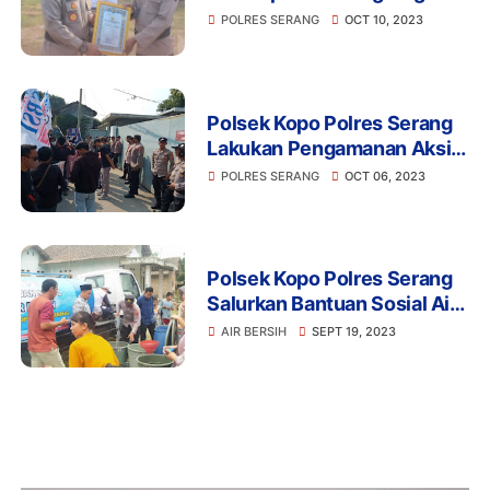
Dari Kapolres Serang
POLRES SERANG
OCT 10, 2023
Polsek Kopo Polres Serang
Lakukan Pengamanan Aksi
Unjuk Rasa di PT . SGI
POLRES SERANG
OCT 06, 2023
Polsek Kopo Polres Serang
Salurkan Bantuan Sosial Air
Bersih Kepada Warga
AIR BERSIH
SEPT 19, 2023