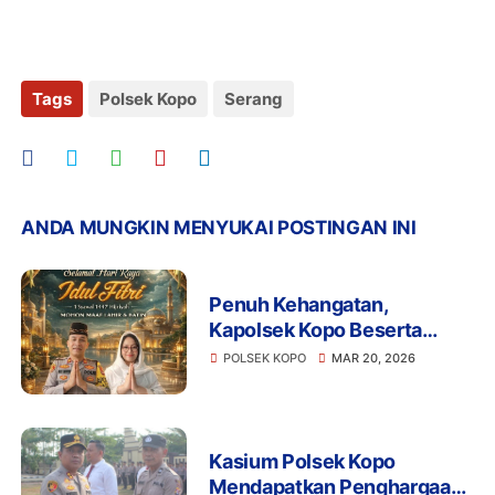
Tags
Polsek Kopo
Serang
ANDA MUNGKIN MENYUKAI POSTINGAN INI
Penuh Kehangatan,
Kapolsek Kopo Beserta
Keluarga Besar Ucapkan
POLSEK KOPO
MAR 20, 2026
Selamat Idul Fitri 1447 H
Kasium Polsek Kopo
Mendapatkan Penghargaan