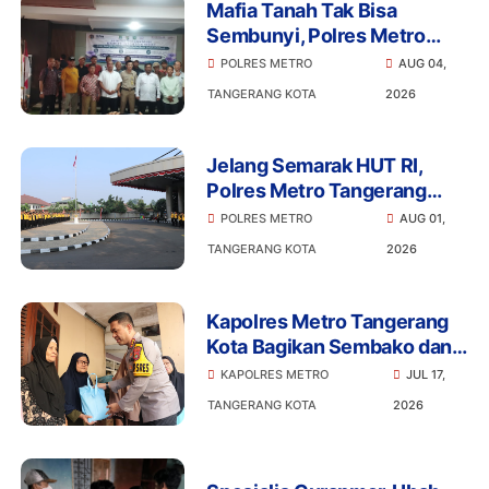
Mafia Tanah Tak Bisa
Sembunyi, Polres Metro
Tangerang Kota Edukasi
POLRES METRO
AUG 04,
Warga Pinang Soal Sertifikat
TANGERANG KOTA
2026
Elektronik
Jelang Semarak HUT RI,
Polres Metro Tangerang
Kota Percantik Mako dan
POLRES METRO
AUG 01,
Siap Sukseskan Merdeka
TANGERANG KOTA
2026
Bersama Masyarakat
Kapolres Metro Tangerang
Kota Bagikan Sembako dan
Ajak Warga Jaga Kamtibmas
KAPOLRES METRO
JUL 17,
TANGERANG KOTA
2026