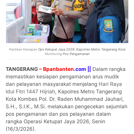
Pastikan Kesiapan
Ops Ketupat Jaya 2026
,
Kapolres Metro Tangerang Kota
Monitoring
Pos Pengamanan
TANGERANG
– Bpanbanten
.com ||
Dalam rangka
memastikan kesiapan pengamanan arus mudik
dan pelayanan masyarakat menjelang
Hari Raya
Idul Fitri 1447 Hijriah
, Kapolres Metro Tangerang
Kota Kombes Pol. Dr. Raden Muhammad Jauhari,
S.H., S.I.K., M.Si. melakukan pengecekan sejumlah
pos pengamanan dan pos pelayanan dalam
rangka Operasi Ketupat Jaya 2026, Senin
(16/3/2026).