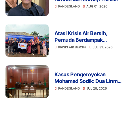
Pandeglang Diciduk Polisi
PANDEGLANG
AUG 01, 2026
Atasi Krisis Air Bersih,
Pemuda Berdampak
Kerahkan 4 Tangki Air untuk
KRISIS AIR BERSIH
JUL 31, 2026
Warga Pandeglang
Kasus Pengeroyokan
Mohamad Sodik: Dua Linmas
Pandeglang Diganjar 5 Bulan
PANDEGLANG
JUL 28, 2026
Penjara