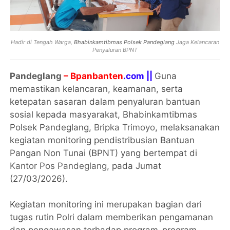
Hadir di Tengah Warga,
Bhabinkamtibmas Polsek Pandeglang
Jaga Kelancaran
Penyaluran BPNT
Pandeglang
– Bpanbanten
.com ||
Guna
memastikan kelancaran, keamanan, serta
ketepatan sasaran dalam penyaluran bantuan
sosial kepada masyarakat, Bhabinkamtibmas
Polsek Pandeglang,
Bripka Trimoyo
, melaksanakan
kegiatan monitoring pendistribusian Bantuan
Pangan Non Tunai (BPNT) yang bertempat di
Kantor Pos Pandeglang
, pada Jumat
(27/03/2026).
Kegiatan monitoring ini merupakan bagian dari
tugas rutin
Polri
dalam memberikan pengamanan
dan pengawasan terhadap program-program