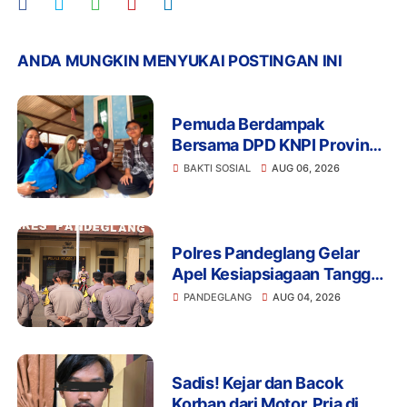
ANDA MUNGKIN MENYUKAI POSTINGAN INI
Pemuda Berdampak
Bersama DPD KNPI Provinsi
Banten dan KKN Kelompok
BAKTI SOSIAL
AUG 06, 2026
33 UIN SMH Banten
Salurkan Bansos
Polres Pandeglang Gelar
Apel Kesiapsiagaan Tanggap
Bencana dan Karhutla,
PANDEGLANG
AUG 04, 2026
Perkuat Sinergi Lintas
Sektor Hadapi Potensi
Bencana
Sadis! Kejar dan Bacok
Korban dari Motor, Pria di