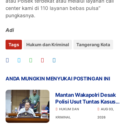
atau Polsek terdekat atau melalui layanan call
center kami di
110 layanan bebas pulsa
”
pungkasnya.
Adi
Tags
Hukum dan Kriminal
Tangerang Kota
ANDA MUNGKIN MENYUKAI POSTINGAN INI
Mantan Wakapolri Desak
Polisi Usut Tuntas Kasus
Bigmo Ajak Anak di Bawah
HUKUM DAN
AUG 03,
Umur Promosikan Vape
KRIMINAL
2026