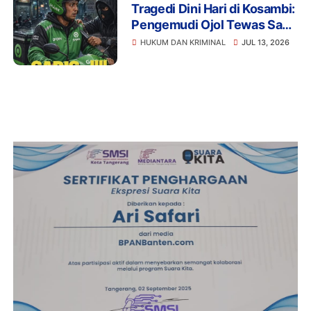
Tragedi Dini Hari di Kosambi:
Pengemudi Ojol Tewas Saat
Istirahat, Motor dan HP Raib
HUKUM DAN KRIMINAL
JUL 13, 2026