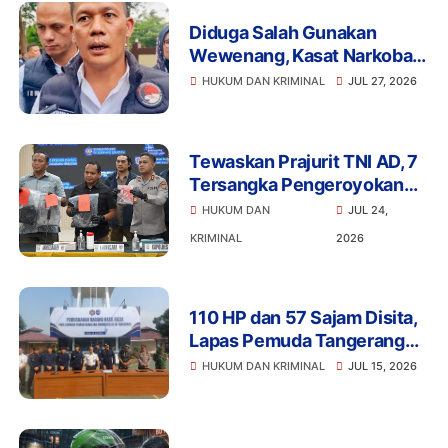
Diduga Salah Gunakan
Wewenang, Kasat Narkoba
Polres Tangsel dan 6
HUKUM DAN KRIMINAL
JUL 27, 2026
Anggota Ditangkap
Bareskrim
Tewaskan Prajurit TNI AD, 7
Tersangka Pengeroyokan
Terancam Penjara Seumur
HUKUM DAN
JUL 24,
Hidup
KRIMINAL
2026
110 HP dan 57 Sajam Disita,
Lapas Pemuda Tangerang
Perketat Pengawasan
HUKUM DAN KRIMINAL
JUL 15, 2026