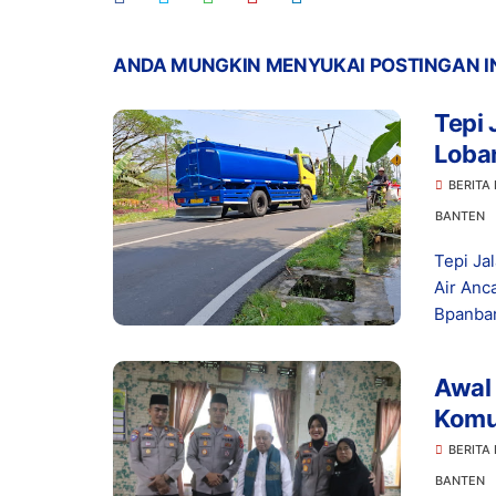
ANDA MUNGKIN MENYUKAI POSTINGAN I
Tepi 
Loba
Kese
BERITA
BANTEN
Tepi Ja
Air Anc
Bpanban
Awal
Komu
Kond
BERITA
BANTEN