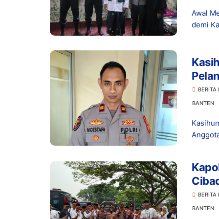
Awal Me
demi Ka
Kasi
Pelan
Gadai
BERITA
Bant
BANTEN
Kasihum
Anggota
Kapol
Ciba
PKK U
BERITA
Keba
BANTEN