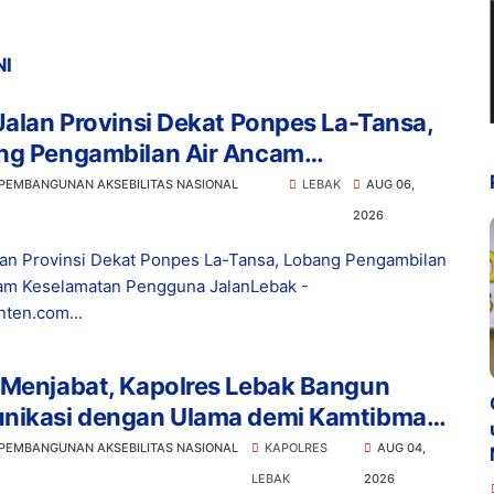
NI
Jalan Provinsi Dekat Ponpes La-Tansa,
ng Pengambilan Air Ancam
lamatan Pengguna Jalan
 PEMBANGUNAN AKSEBILITAS NASIONAL
LEBAK
AUG 06,
2026
lan Provinsi Dekat Ponpes La-Tansa, Lobang Pengambilan
am Keselamatan Pengguna JalanLebak -
ten.com...
 Menjabat, Kapolres Lebak Bangun
nikasi dengan Ulama demi Kamtibmas
usif
 PEMBANGUNAN AKSEBILITAS NASIONAL
KAPOLRES
AUG 04,
LEBAK
2026