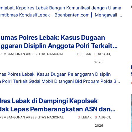
njabat, Kapolres Lebak Bangun Komunikasi dengan Ulama
mtibmas KondusifLebak – Bpanbanten.com || Mengawali ...
humas Polres Lebak: Kasus Dugaan
ggaran Disiplin Anggota Polri Terkait
 Mobil Ditangani Bid Propam Polda
 PEMBANGUNAN AKSEBILITAS NASIONAL
LEBAK
AUG 03,
en
2026
as Polres Lebak: Kasus Dugaan Pelanggaran Disiplin
 Polri Terkait Gadai Mobil Ditangani Bid Propam Polda B...
res Lebak di Dampingi Kapolsek
dak Lepas Pemberangkatan ASN dan
ntuk Mengikuti Dzikir dan Do'a
 PEMBANGUNAN AKSEBILITAS NASIONAL
LEBAK
AUG 01,
ngsaan Ke Jakarta
2026