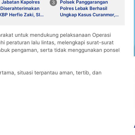
, Jabatan Kapolres
Polsek Panggarangan
 Diserahterimakan
Polres Lebak Berhasil
KBP Herfio Zaki, SIK,
Ungkap Kasus Curanmor,
pada AKBP Arninsi,
Empat Terduga Pelaku
IK, MH
Diamankan
arakat untuk mendukung pelaksanaan Operasi
eraturan lalu lintas, melengkapi surat-surat
abuk pengaman, serta tidak menggunakan ponsel
tama, situasi terpantau aman, tertib, dan