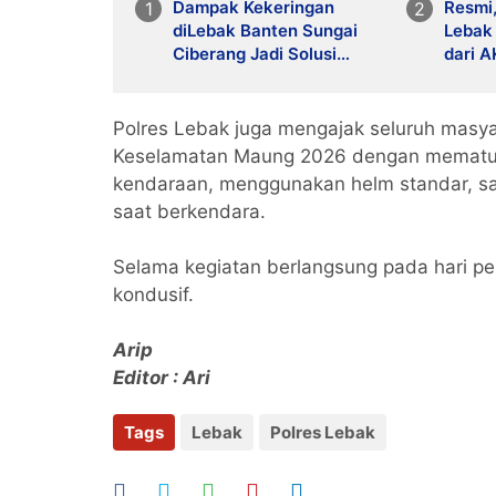
Dampak Kekeringan
Resmi
diLebak Banten Sungai
Lebak
Ciberang Jadi Solusi
dari A
Pemerintah Harus Bantu
MH ke
SH, S
Polres Lebak juga mengajak seluruh masy
Keselamatan Maung 2026 dengan mematuhi p
kendaraan, menggunakan helm standar, s
saat berkendara.
Selama kegiatan berlangsung pada hari per
kondusif.
Arip
Editor : Ari
Tags
Lebak
Polres Lebak