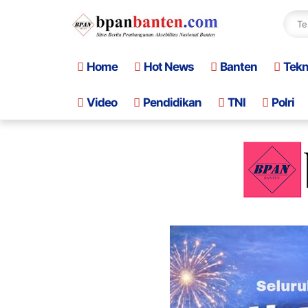
Home
Hot News
Banten
Tek
Video
Pendidikan
TNI
Polri