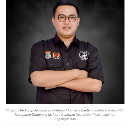
Musprov
Perkumpulan Binaraga Fitness Indonesia Banten
Deadlock, Ketua PBFI
Kabupaten Tangerang
M. Indra Gunawan
Desak Klarifikasi Legalitas
Kepengurusan