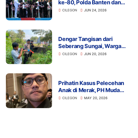
ke-80, Polda Banten dan
Forkopimda Laksanakan
CILEGON
JUN 24, 2026
Tabur Bunga di Laut Merak
Dengar Tangisan dari
Seberang Sungai, Warga
Cilegon Temukan Bayi
CILEGON
JUN 20, 2026
Perempuan Terbungkus
Plastik
Prihatin Kasus Pelecehan
Anak di Merak, PH Muda
Hizkia Raymond Minta
CILEGON
MAY 20, 2026
Polres Cilegon Usut Tuntas