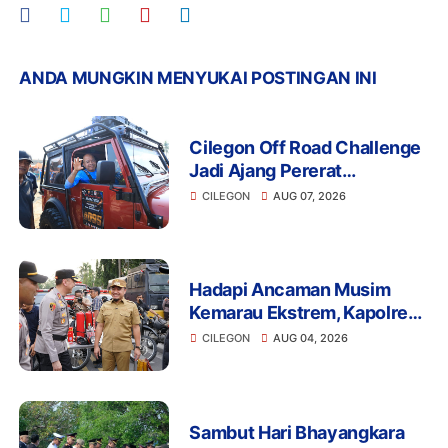
ANDA MUNGKIN MENYUKAI POSTINGAN INI
Cilegon Off Road Challenge
Jadi Ajang Pererat
Silaturahmi dan
CILEGON
AUG 07, 2026
Kebersamaan
Hadapi Ancaman Musim
Kemarau Ekstrem, Kapolres
Cilegon Pimpin Apel Siaga
CILEGON
AUG 04, 2026
Bencana Berskala Besar
bersama Forkopimda
Sambut Hari Bhayangkara