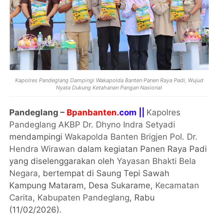
Kapolres Pandeglang Dampingi Wakapolda Banten Panen Raya Padi, Wujud
Nyata Dukung Ketahanan Pangan Nasional
Pandeglang –
Bpanbanten.
com ||
Kapolres
Pandeglang AKBP Dr. Dhyno Indra Setyadi
mendampingi
Wakapolda Banten Brigjen Pol. Dr.
Hendra Wirawan
dalam kegiatan Panen Raya Padi
yang diselenggarakan oleh
Yayasan Bhakti Bela
Negara
, bertempat di Saung Tepi Sawah
Kampung Mataram, Desa Sukarame,
Kecamatan
Carita
,
Kabupaten Pandeglang
, Rabu
(11/02/2026).