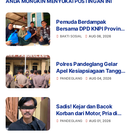
ANDA MUNGKIN MENYUKAI POSTINGAN INI
Pemuda Berdampak
Bersama DPD KNPI Provinsi
Banten dan KKN Kelompok
BAKTI SOSIAL
AUG 06, 2026
33 UIN SMH Banten
Salurkan Bansos
Polres Pandeglang Gelar
Apel Kesiapsiagaan Tanggap
Bencana dan Karhutla,
PANDEGLANG
AUG 04, 2026
Perkuat Sinergi Lintas
Sektor Hadapi Potensi
Bencana
Sadis! Kejar dan Bacok
Korban dari Motor, Pria di
Pandeglang Diciduk Polisi
PANDEGLANG
AUG 01, 2026