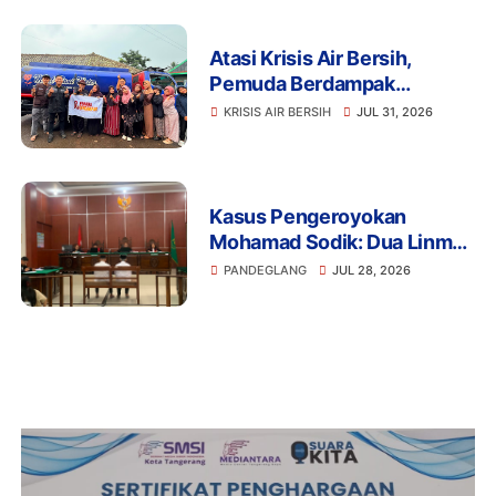
Atasi Krisis Air Bersih,
Pemuda Berdampak
Kerahkan 4 Tangki Air untuk
KRISIS AIR BERSIH
JUL 31, 2026
Warga Pandeglang
Kasus Pengeroyokan
Mohamad Sodik: Dua Linmas
Pandeglang Diganjar 5 Bulan
PANDEGLANG
JUL 28, 2026
Penjara