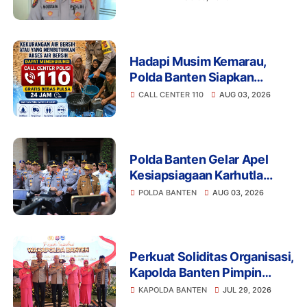
Terkait Gadai Mobil
Ditangani Bid Propam Polda
Banten
Hadapi Musim Kemarau,
Polda Banten Siapkan
Layanan Bantuan Air Bersih
CALL CENTER 110
AUG 03, 2026
Melalui 110
Polda Banten Gelar Apel
Kesiapsiagaan Karhutla
2026, Perkuat Sinergi
POLDA BANTEN
AUG 03, 2026
Antisipasi Bencana
Perkuat Soliditas Organisasi,
Kapolda Banten Pimpin
Pisah Sambut Wakapolda
KAPOLDA BANTEN
JUL 29, 2026
dan PJU