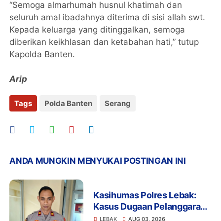
“Semoga almarhumah husnul khatimah dan
seluruh amal ibadahnya diterima di sisi allah swt.
Kepada keluarga yang ditinggalkan, semoga
diberikan keikhlasan dan ketabahan hati,” tutup
Kapolda Banten.
Arip
Tags
Polda Banten
Serang
ANDA MUNGKIN MENYUKAI POSTINGAN INI
Kasihumas Polres Lebak:
Kasus Dugaan Pelanggaran
Disiplin Anggota Polri
LEBAK
AUG 03, 2026