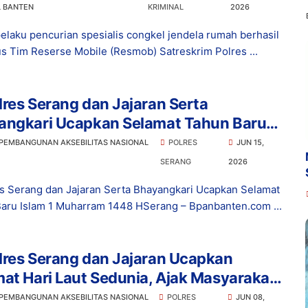
L BANTEN
KRIMINAL
2026
elaku pencurian spesialis congkel jendela rumah berhasil
us Tim Reserse Mobile (Resmob) Satreskrim Polres ...
res Serang dan Jajaran Serta
angkari Ucapkan Selamat Tahun Baru
m 1 Muharram 1448 H
 PEMBANGUNAN AKSEBILITAS NASIONAL
POLRES
JUN 15,
SERANG
2026
s Serang dan Jajaran Serta Bhayangkari Ucapkan Selamat
aru Islam 1 Muharram 1448 HSerang – Bpanbanten.com ...
lres Serang dan Jajaran Ucapkan
at Hari Laut Sedunia, Ajak Masyarakat
Kelestarian Laut
 PEMBANGUNAN AKSEBILITAS NASIONAL
POLRES
JUN 08,