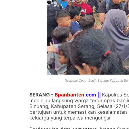
Respons Cepat Banjir Serang:
Kapolres
Ber
SERANG –
Bpanbanten.
com ||
Kapolres S
meninjau langsung warga terdampak banjir
Binuang
,
Kabupaten Serang
, Selasa (27/1/
bertujuan untuk memastikan keselamatan w
keluarga yang terpaksa mengungsi.