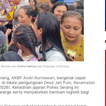
i Bantuan dan
Trauma Healing
bagi Pengungsi di Binuang
erang,
AKBP Andri Kurniawan
, bergerak cepat
 di lokasi pengungsian
Desa Jati Pulo
,
Kecamatan
2026). Kehadiran jajaran Polres Serang ini
arga serta menyalurkan bantuan logistik bagi