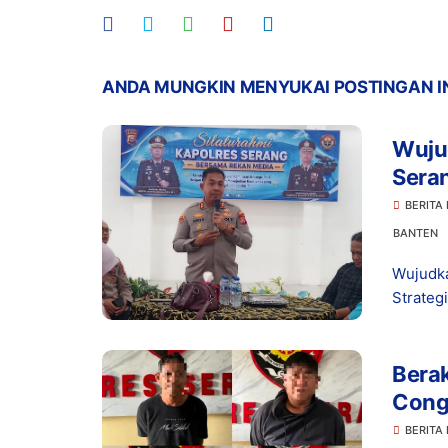
ANDA MUNGKIN MENYUKAI POSTINGAN I
Wuju
Seran
Insan
BERITA
BANTEN
Wujudka
Strateg
Berak
Cong
BERITA