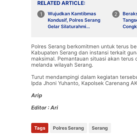
RELATED ARTICLE
Wujudkan Kamtibmas
Beraks
Kondusif, Polres Serang
Tangse
Gelar Silaturahmi
Congk
Strategis Bersama Insan
Keok
Pers
Polres Serang berkomitmen untuk terus be
Kabupaten Serang dan instansi terkait gu
maksimal. Pemantauan situasi akan terus 
melanda wilayah Serang.
Turut mendampingi dalam kegiatan tersebu
Ipda Jhoni Yuhanto, Kapolsek Carenang A
Arip
Editor : Ari
Tags
Polres Serang
Serang