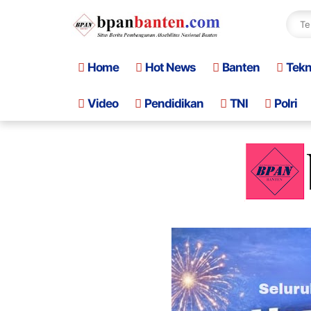
Home
Hot News
Banten
Tek
Video
Pendidikan
TNI
Polri