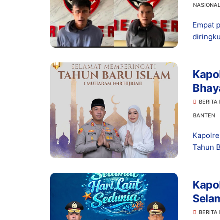
NASIONA
Empat p
diringk
Kapol
Bhay
Isla
BERITA
BANTEN
Kapolre
Tahun B
Kapo
Selam
Jaga 
BERITA