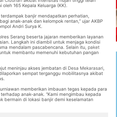
ai Cidurian
akibat intensitas hujan tinggi telah
 oleh 165 Kepala Keluarga (KK).
 terdampak banjir mendapatkan perhatian,
bagi anak-anak dan kelompok rentan,” ujar AKBP
mpol Andri Surya K.
olres Serang beserta jajaran memberikan layanan
ian. Langkah ini diambil untuk menjaga kondisi
auma mendalam pascabencana. Selain itu,
paket
s untuk membantu memenuhi kebutuhan pangan
njut meninjau akses jembatan di
Desa Mekarasari
,
dilaporkan sempat terganggu mobilitasnya akibat
as.
Kurniawan memberikan imbauan tegas kepada para
 terhadap anak-anak. “Kami mengimbau kepada
k bermain di lokasi banjir demi keselamatan