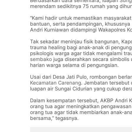
Berdasarkan data sementara, luapan
Sung
merendam sedikitnya 75 rumah yang dihuni
“Kami hadir untuk memastikan masyarakat
bantuan, serta pendampingan, khususnya 
Andri Kurniawan didampingi Wakapolres Ko
Tak sekadar meninjau fisik bangunan, Kap
trauma healing bagi anak-anak di pengungs
psikologis warga agar tidak mengalami tr
sembako
juga diserahkan secara simboli
harian warga selama di pengungsian.
Usai dari Desa Jati Pulo, rombongan berla
Kecamatan Carenang
. Jembatan tersebut 
luapan air Sungai Cidurian yang cukup der
Dalam kesempatan tersebut, AKBP Andri 
orang tua agar meningkatkan pengawasan
orang tua agar tidak membiarkan anak-ana
bersama,” tegasnya.