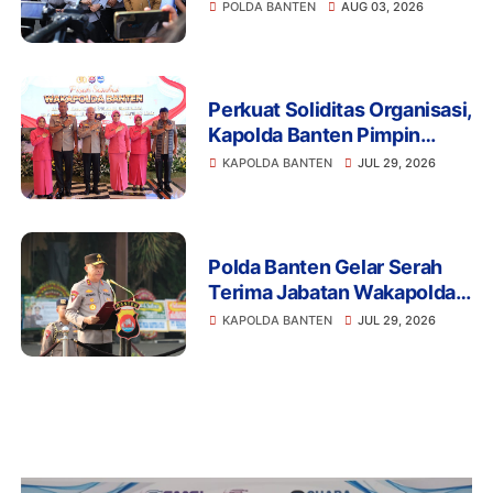
2026, Perkuat Sinergi
POLDA BANTEN
AUG 03, 2026
Antisipasi Bencana
Perkuat Soliditas Organisasi,
Kapolda Banten Pimpin
Pisah Sambut Wakapolda
KAPOLDA BANTEN
JUL 29, 2026
dan PJU
Polda Banten Gelar Serah
Terima Jabatan Wakapolda,
PJU, serta Kapolres Cilegon
KAPOLDA BANTEN
JUL 29, 2026
dan Lebak