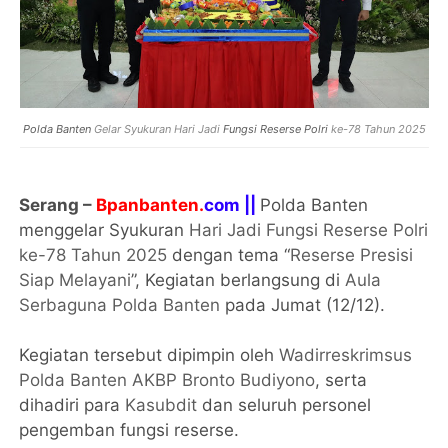
Polda Banten
Gelar Syukuran Hari Jadi
Fungsi Reserse Polri
ke-78 Tahun 2025
Serang –
Bpanbanten.
com ||
Polda Banten
menggelar Syukuran
Hari Jadi Fungsi Reserse Polri
ke-78 Tahun 2025
dengan tema “
Reserse Presisi
Siap Melayani
”, Kegiatan berlangsung di
Aula
Serbaguna Polda Banten
pada Jumat (12/12).
Kegiatan tersebut dipimpin oleh
Wadirreskrimsus
Polda Banten AKBP Bronto Budiyono
, serta
dihadiri para
Kasubdit
dan seluruh personel
pengemban fungsi reserse.