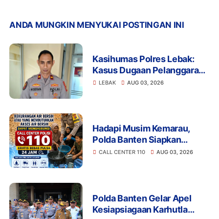
ANDA MUNGKIN MENYUKAI POSTINGAN INI
Kasihumas Polres Lebak:
Kasus Dugaan Pelanggaran
Disiplin Anggota Polri
LEBAK
AUG 03, 2026
Terkait Gadai Mobil
Ditangani Bid Propam Polda
Banten
Hadapi Musim Kemarau,
Polda Banten Siapkan
Layanan Bantuan Air Bersih
CALL CENTER 110
AUG 03, 2026
Melalui 110
Polda Banten Gelar Apel
Kesiapsiagaan Karhutla