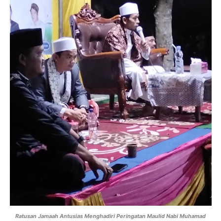
Ratusan Jamaah Antusias Menghadiri Peringatan Maulid Nabi Muhamad