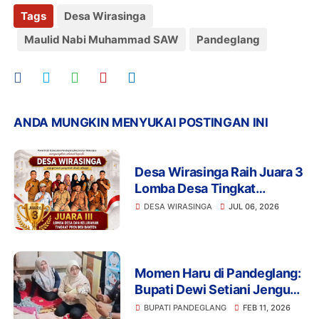
Tags
Desa Wirasinga
Maulid Nabi Muhammad SAW
Pandeglang
ANDA MUNGKIN MENYUKAI POSTINGAN INI
Desa Wirasinga Raih Juara 3
Lomba Desa Tingkat
Provinsi Banten 2026,
DESA WIRASINGA
JUL 06, 2026
Kades Syafadi Siga Wiharja
Sampaikan Apresiasi
Mendalam
Momen Haru di Pandeglang:
Bupati Dewi Setiani Jenguk
Bayi yang Lahir di Mobil
BUPATI PANDEGLANG
FEB 11, 2026