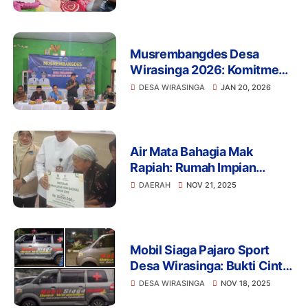
Kades Wirasinga
Musrembangdes Desa
Wirasinga 2026: Komitmen
Pembangunan di Tengah
DESA WIRASINGA
JAN 20, 2026
Penurunan Dana Desa
Air Mata Bahagia Mak
Rapiah: Rumah Impian
Terwujud Berkat Bantuan
DAERAH
NOV 21, 2025
Baznas
Mobil Siaga Pajaro Sport
Desa Wirasinga: Bukti Cinta
Kades Syafardi untuk Warga
DESA WIRASINGA
NOV 18, 2025