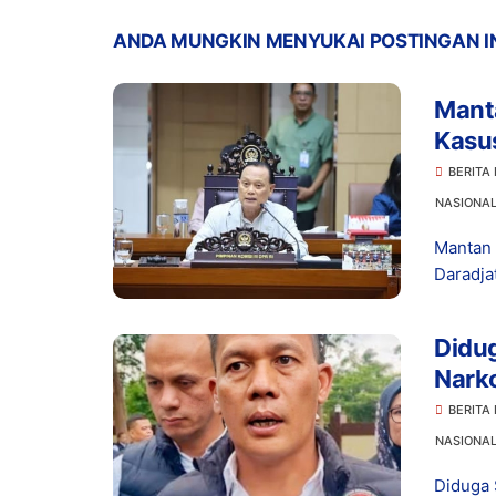
ANDA MUNGKIN MENYUKAI POSTINGAN I
Manta
Kasu
Prom
BERITA
NASIONA
Mantan 
Daradja
Didu
Narko
Dita
BERITA
NASIONA
Diduga 