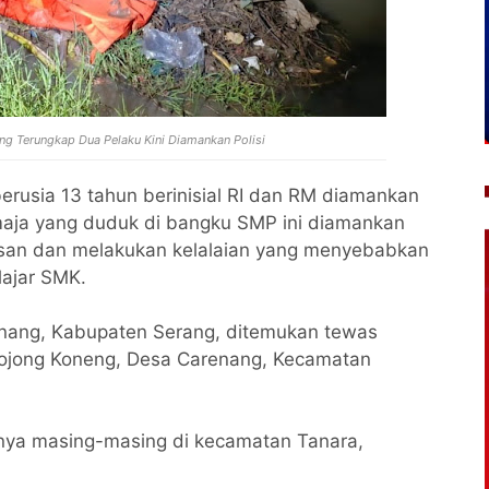
ng Terungkap Dua Pelaku Kini Diamankan Polisi
erusia 13 tahun berinisial RI dan RM diamankan
emaja yang duduk di bangku SMP ini diamankan
asan dan melakukan kelalaian yang menyebabkan
lajar SMK.
nang, Kabupaten Serang, ditemukan tewas
Bojong Koneng, Desa Carenang, Kecamatan
nya masing-masing di kecamatan Tanara,