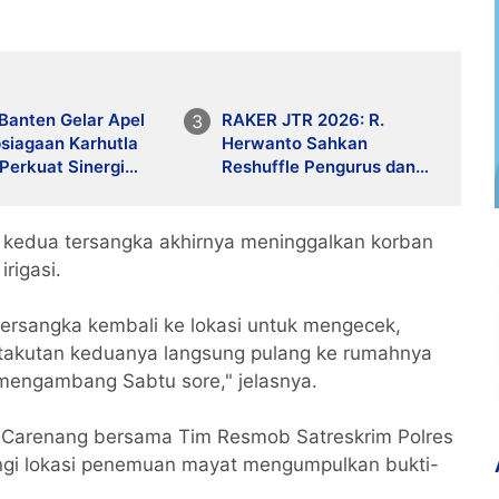
Banten Gelar Apel
RAKER JTR 2026: R.
siagaan Karhutla
Herwanto Sahkan
Perkuat Sinergi
Reshuffle Pengurus dan
pasi Bencana
Tegaskan Disiplin
Organisasi
, kedua tersangka akhirnya meninggalkan korban
irigasi.
 tersangka kembali ke lokasi untuk mengecek,
takutan keduanya langsung pulang ke rumahnya
mengambang Sabtu sore," jelasnya.
ek Carenang bersama Tim Resmob Satreskrim Polres
ngi lokasi penemuan mayat mengumpulkan bukti-