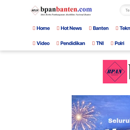
Home
Hot News
Banten
Tek
Video
Pendidikan
TNI
Polri