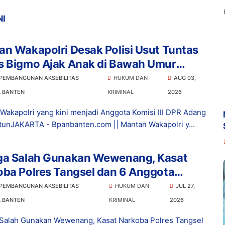
NI
n Wakapolri Desak Polisi Usut Tuntas
s Bigmo Ajak Anak di Bawah Umur
osikan Vape
 PEMBANGUNAN AKSEBILITAS
HUKUM DAN
AUG 03,
L BANTEN
KRIMINAL
2026
Wakapolri yang kini menjadi Anggota Komisi III DPR Adang
tunJAKARTA - Bpanbanten.com || Mantan Wakapolri y...
ga Salah Gunakan Wewenang, Kasat
ba Polres Tangsel dan 6 Anggota
ngkap Bareskrim
 PEMBANGUNAN AKSEBILITAS
HUKUM DAN
JUL 27,
L BANTEN
KRIMINAL
2026
Salah Gunakan Wewenang, Kasat Narkoba Polres Tangsel