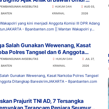
osikan Vape
 PEMBANGUNAN AKSEBILITAS
HUKUM DAN
AUG 03,
L BANTEN
KRIMINAL
2026
Wakapolri yang kini menjadi Anggota Komisi III DPR Adang
tunJAKARTA - Bpanbanten.com || Mantan Wakapolri y...
ga Salah Gunakan Wewenang, Kasat
ba Polres Tangsel dan 6 Anggota
ngkap Bareskrim
 PEMBANGUNAN AKSEBILITAS
HUKUM DAN
JUL 27,
L BANTEN
KRIMINAL
2026
Salah Gunakan Wewenang, Kasat Narkoba Polres Tangsel
nggota Ditangkap BareskrimJAKARTA – Bpanbanten.com
kan Prajurit TNI AD, 7 Tersangka
eroyokan Terancam Penjara Seumur