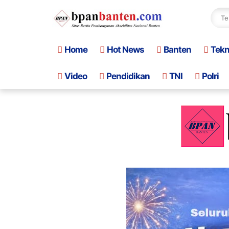
Home
Hot News
Banten
Tek
Video
Pendidikan
TNI
Polri