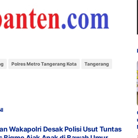
ng
Polres Metro Tangerang Kota
Tangerang
NI
n Wakapolri Desak Polisi Usut Tuntas
s Bigmo Ajak Anak di Bawah Umur