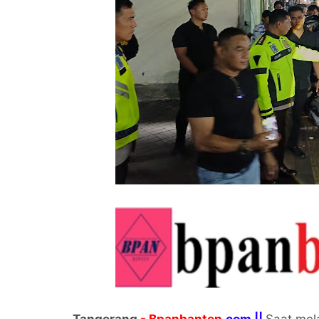
Tangerang
- Bpanbanten
.com ||
Saat mela