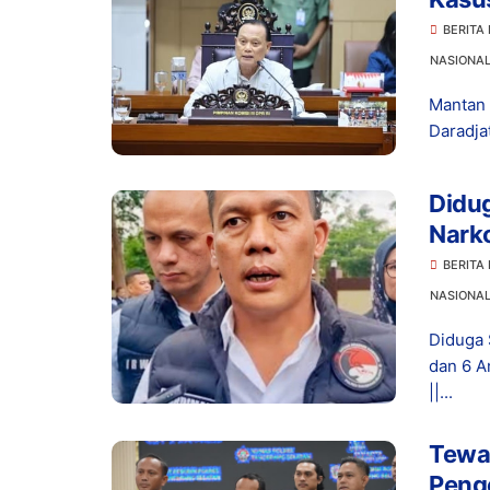
Prom
BERITA
NASIONA
Mantan 
Daradja
Didu
Narko
Dita
BERITA
NASIONA
Diduga 
dan 6 A
||...
Tewas
Peng