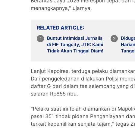
Berantas Jaya 2025 merespon cepat dan la
menangkapnya," ujarnya.
RELATED ARTICLE
Buntut Intimidasi Jurnalis
Didug
di FIF Tangcity, JTR: Kami
Harian
Tidak Akan Tinggal Diam!
Tanger
Bayang
Pener
Lanjut Kapolres, terduga pelaku diamankan
Dari penggeledahan dilakukan Polisi mend
daftar G dari dalam tas selempang yang d
salaran Rp655 ribu.
"Pelaku saat ini telah diamankan di Mapo
pasal 351 tindak pidana Penganiayaan da
terkait kepemilikan senjata tajam," tegas Z