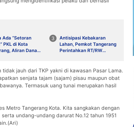
ngsung mengidentifikasi pelaku dan berhasil
a Ada “Setoran
Antisipasi Kebakaran
” PKL di Kota
Lahan, Pemkot Tangerang
ang, Aliran Dana
Perintahkan RT/RW
an di Balik
Giatkan Patroli
tiban?
 tidak jauh dari TKP yakni di kawasan Pasar Lama.
apatkan senjata tajam (sajam) pisau maupun obat
ibawanya. Termasuk uang tunai merupakan hasil
lres Metro Tangerang Kota. Kita sangkakan dengan
n serta undang-undang darurat No.12 tahun 1951
ain.(Ari)