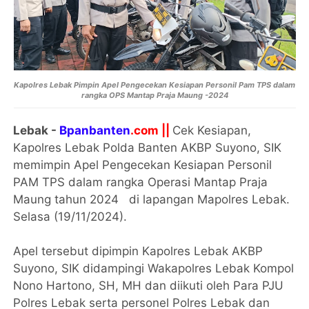
Kapolres Lebak Pimpin Apel Pengecekan Kesiapan Personil Pam TPS dalam
rangka OPS Mantap Praja Maung -2024
Lebak -
Bpanbanten
.com ||
Cek Kesiapan,
Kapolres Lebak Polda Banten AKBP Suyono, SIK
memimpin Apel Pengecekan Kesiapan Personil
PAM TPS dalam rangka Operasi Mantap Praja
Maung tahun 2024 di lapangan Mapolres Lebak.
Selasa (19/11/2024).
Apel tersebut dipimpin Kapolres Lebak AKBP
Suyono, SIK didampingi Wakapolres Lebak Kompol
Nono Hartono, SH, MH dan diikuti oleh Para PJU
Polres Lebak serta personel Polres Lebak dan