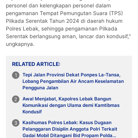
personel dan kelengkapan personel dalam
pengamanan Tempat Pemungutan Suara (TPS)
Pilkada Serentak Tahun 2024 di daerah hukum
Polres Lebak, sehingga pengamanan Pilkada
Serentak berlangsung aman, lancar dan kondusif,"
ungkapnya.
RELATED ARTICLE
Tepi Jalan Provinsi Dekat Ponpes La-Tansa,
Lobang Pengambilan Air Ancam Keselamatan
Pengguna Jalan
Awal Menjabat, Kapolres Lebak Bangun
Komunikasi dengan Ulama demi Kamtibmas
Kondusif
Kasihumas Polres Lebak: Kasus Dugaan
Pelanggaran Disiplin Anggota Polri Terkait
Gadai Mobil Ditangani Bid Propam Polda