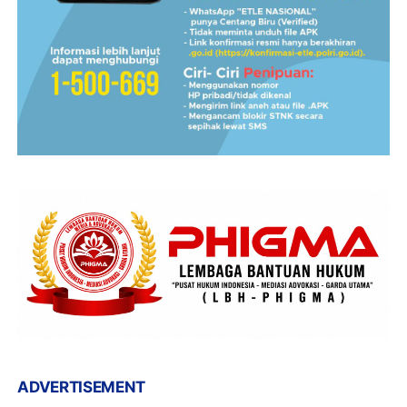
ADVERTISEMENT