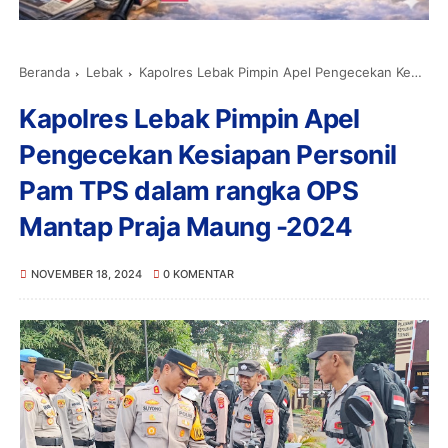
Beranda
Lebak
Kapolres Lebak Pimpin Apel Pengecekan Kesiapan Personil Pam TPS dalam rangka OPS Mantap Praja Maung -2024
Kapolres Lebak Pimpin Apel
Pengecekan Kesiapan Personil
Pam TPS dalam rangka OPS
Mantap Praja Maung -2024
NOVEMBER 18, 2024
0 KOMENTAR