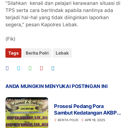
"Silahkan kenali dan pelajari kerawanan situasi di
TPS serta cara bertindak apabila nantinya ada
terjadi hal-hal yang tidak diinginkan laporkan
segera," pesan Kapolres Lebak.
(Fik)
Tags
Berita Polri
Lebak
ANDA MUNGKIN MENYUKAI POSTINGAN INI
Prosesi Pedang Pora
Sambut Kedatangan AKBP
Rico Yumasri, S.I.K.,M.I.K., Di
BERITA POLRI
APR 19, 2025
Mako Polres Probolinggo