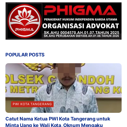
POPULAR POSTS
PWI KOTA TANGERANG
Catut Nama Ketua PWI Kota Tangerang untuk
Minta Uang ke Wali Kota, Oknum Mengaku