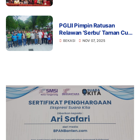
Bergetar, Harapan Bangkit
PGLII Pimpin Ratusan
Relawan 'Serbu' Taman Cut
Mutia: Bekasi Bersih, Hati
BEKASI
NOV 07, 2025
Bersatu