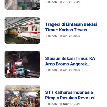
Seruduk Belasan Motor,
BEKASI
JUN 29, 2026
Satu Pengemudi Ojol
Meninggal
Tragedi di Lintasan Bekasi
Timur: Korban Tewas
Tabrakan Argo Bromo dan
BEKASI
APR 27, 2026
KRL Bertambah Jadi 7 Orang
Stasiun Bekasi Timur: KA
Argo Bromo Anggrek
Hantam KRL, Penumpang
BEKASI
APR 27, 2026
Panik Berhamburan
STT Katharos Indonesia
Pimpin Pasukan Revolusi
Anti-Narkoba! Bekasi
BEKASI
NOV 27, 2025