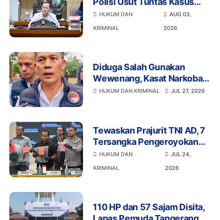
Polisi Usut Tuntas Kasus
Bigmo Ajak Anak di Bawah
HUKUM DAN
AUG 03,
Umur Promosikan Vape
KRIMINAL
2026
Diduga Salah Gunakan
Wewenang, Kasat Narkoba
Polres Tangsel dan 6
HUKUM DAN KRIMINAL
JUL 27, 2026
Anggota Ditangkap
Bareskrim
Tewaskan Prajurit TNI AD, 7
Tersangka Pengeroyokan
Terancam Penjara Seumur
HUKUM DAN
JUL 24,
Hidup
KRIMINAL
2026
110 HP dan 57 Sajam Disita,
Lapas Pemuda Tangerang