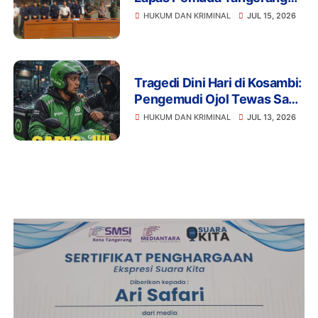
Perketat Pengawasan
HUKUM DAN KRIMINAL
JUL 15, 2026
Tragedi Dini Hari di Kosambi:
Pengemudi Ojol Tewas Saat
Istirahat, Motor dan HP Raib
HUKUM DAN KRIMINAL
JUL 13, 2026