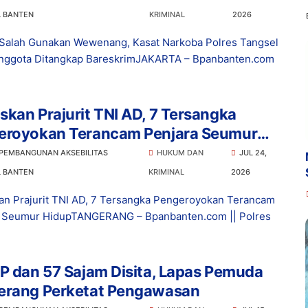
L BANTEN
KRIMINAL
2026
Salah Gunakan Wewenang, Kasat Narkoba Polres Tangsel
nggota Ditangkap BareskrimJAKARTA – Bpanbanten.com
kan Prajurit TNI AD, 7 Tersangka
eroyokan Terancam Penjara Seumur
p
 PEMBANGUNAN AKSEBILITAS
HUKUM DAN
JUL 24,
L BANTEN
KRIMINAL
2026
n Prajurit TNI AD, 7 Tersangka Pengeroyokan Terancam
a Seumur HidupTANGERANG – Bpanbanten.com || Polres
P dan 57 Sajam Disita, Lapas Pemuda
erang Perketat Pengawasan