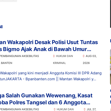
NI
n Wakapolri Desak Polisi Usut Tuntas
s Bigmo Ajak Anak di Bawah Umur
osikan Vape
 PEMBANGUNAN AKSEBILITAS
HUKUM DAN
AUG 03,
L BANTEN
KRIMINAL
2026
Wakapolri yang kini menjadi Anggota Komisi III DPR Adang
tunJAKARTA - Bpanbanten.com || Mantan Wakapolri y...
ga Salah Gunakan Wewenang, Kasat
ba Polres Tangsel dan 6 Anggota
ngkap Bareskrim
 PEMBANGUNAN AKSEBILITAS
HUKUM DAN
JUL 27,