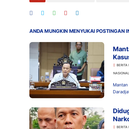
ANDA MUNGKIN MENYUKAI POSTINGAN I
Manta
Kasu
Prom
BERITA
NASIONA
Mantan 
Daradja
Didu
Narko
Dita
BERITA