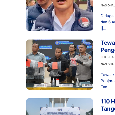
NASIONA
Diduga 
dan 6 A
||...
Tewas
Peng
Hidu
BERITA
NASIONA
Tewaska
Penjar
Tan...
110 H
Tang