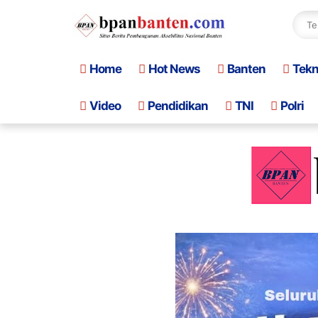
Home
Hot News
Banten
Tek
Video
Pendidikan
TNI
Polri