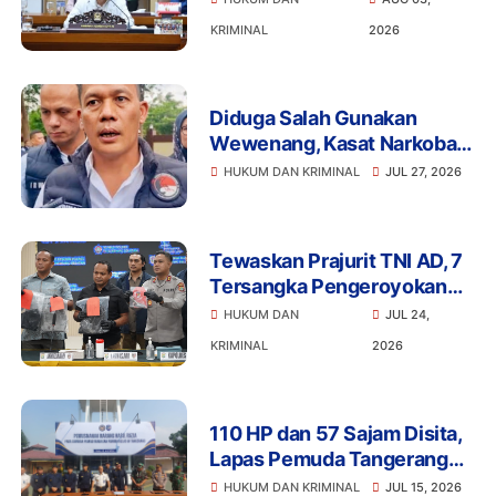
Umur Promosikan Vape
KRIMINAL
2026
Diduga Salah Gunakan
Wewenang, Kasat Narkoba
Polres Tangsel dan 6
HUKUM DAN KRIMINAL
JUL 27, 2026
Anggota Ditangkap
Bareskrim
Tewaskan Prajurit TNI AD, 7
Tersangka Pengeroyokan
Terancam Penjara Seumur
HUKUM DAN
JUL 24,
Hidup
KRIMINAL
2026
110 HP dan 57 Sajam Disita,
Lapas Pemuda Tangerang
Perketat Pengawasan
HUKUM DAN KRIMINAL
JUL 15, 2026