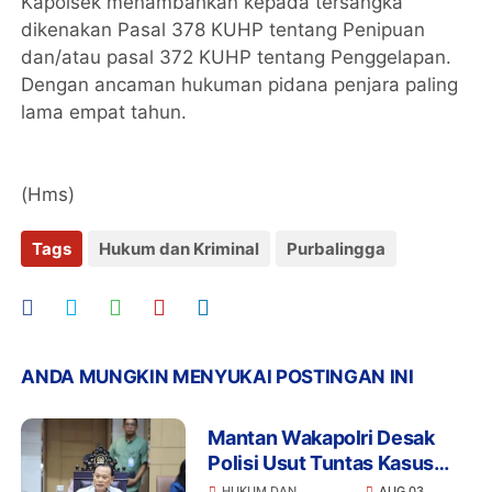
Kapolsek menambahkan kepada tersangka
dikenakan Pasal 378 KUHP tentang Penipuan
dan/atau pasal 372 KUHP tentang Penggelapan.
Dengan ancaman hukuman pidana penjara paling
lama empat tahun.
(Hms)
Tags
Hukum dan Kriminal
Purbalingga
ANDA MUNGKIN MENYUKAI POSTINGAN INI
Mantan Wakapolri Desak
Polisi Usut Tuntas Kasus
Bigmo Ajak Anak di Bawah
HUKUM DAN
AUG 03,