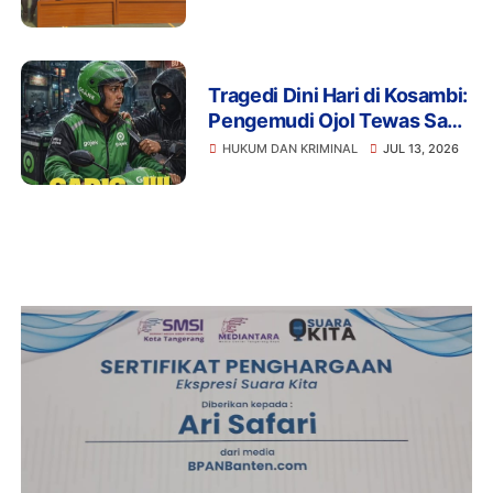
Tragedi Dini Hari di Kosambi:
Pengemudi Ojol Tewas Saat
Istirahat, Motor dan HP Raib
HUKUM DAN KRIMINAL
JUL 13, 2026