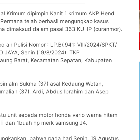
al Krimum dipimpin Kanit 1 krimum AKP Hendi
 Permana telah berhasil mengungkap kasus
na dimaksud dalam pasal 363 KUHP (curanmor).
ran Polisi Nomor : LP.B/.941: VIII/2024/SPKT/
AYA, Senin (19/8/2024). TKP
aung Barat, Kecamatan Sepatan, Kabupaten
 bin alm Sukma (37) asal Kedaung Wetan,
umaliah (37), Ardi, Abdus Ibrahim dan Asep
atu unit sepeda motor honda vario warna hitam
er T dan 1buah hp merk samsung J4.
ngkapkan, bahwa pada hari Senin, 19 Agustus