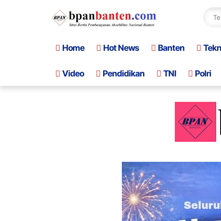
Home
Hot News
Banten
Tek
Video
Pendidikan
TNI
Polri