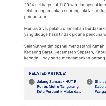
2024 sekira pukul 11.00 wib tim opsnal kr
telah mengamankan seorang laki laki didu
pemberatan.
Menurutnya, pelaku diamankan berdasark
yang diduga hasil tindak pidana pencuri
Selanjutnya tim opsnal mendatangi rumah
Kedaung Barat, Kecamatan Sepatan, Kabu
kepada Ubay serta mengamankan barang bu
RELATED ARTICLE
Jelang Semarak HUT RI,
Sholat
Polres Metro Tangerang
Kapol
Kota Percantik Mako dan
Warga
Siap Sukseskan Merdeka
Jaga 
Bersama Masyarakat