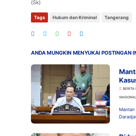
(Sk)
Tags
Hukum dan Kriminal
Tangerang
ANDA MUNGKIN MENYUKAI POSTINGAN I
Manta
Kasu
Prom
BERITA
NASIONA
Mantan 
Daradja