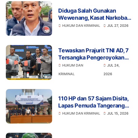
Diduga Salah Gunakan
Wewenang, Kasat Narkoba
Polres Tangsel dan 6
HUKUM DAN KRIMINAL
JUL 27, 2026
Anggota Ditangkap
Bareskrim
Tewaskan Prajurit TNI AD, 7
Tersangka Pengeroyokan
Terancam Penjara Seumur
HUKUM DAN
JUL 24,
Hidup
KRIMINAL
2026
110 HP dan 57 Sajam Disita,
Lapas Pemuda Tangerang
Perketat Pengawasan
HUKUM DAN KRIMINAL
JUL 15, 2026