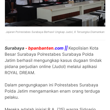
Jajaran Polrestabes Surabaya Berhasil Ungkap Judol, 6 Tersangka Diamankan
Surabaya
- bpanbanten.
com ||
Kepolisian Kota
Besar Surabaya Polrestabes Surabaya Polda
Jatim berhasil mengungkap kasus dugaan tindak
pidana perjudian online (Judol) melalui aplikasi
ROYAL DREAM.
Dalam pengungkapan ini Polrestabes Surabaya
Polda Jatim mengamankan enam orang terduga
pelaku.
Mereka adalah inisial R.A, (25) warga Sidoarjo,