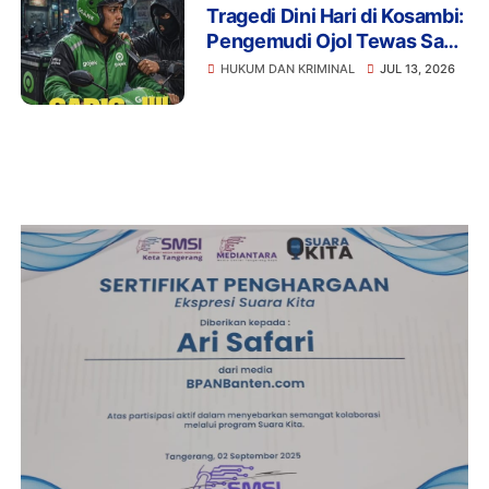
Tragedi Dini Hari di Kosambi:
Pengemudi Ojol Tewas Saat
Istirahat, Motor dan HP Raib
HUKUM DAN KRIMINAL
JUL 13, 2026