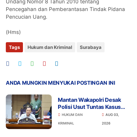
Undang Nomor 8 Tahun 2010 tentang
Pencegahan dan Pemberantasan Tindak Pidana
Pencucian Uang.
(Hms)
Tags
Hukum dan Kriminal
Surabaya
ANDA MUNGKIN MENYUKAI POSTINGAN INI
Mantan Wakapolri Desak
Polisi Usut Tuntas Kasus
Bigmo Ajak Anak di Bawah
HUKUM DAN
AUG 03,
Umur Promosikan Vape
KRIMINAL
2026