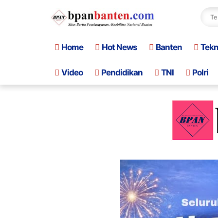
Home
Hot News
Banten
Tek
Video
Pendidikan
TNI
Polri