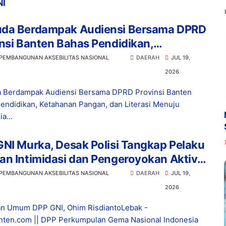
NI
da Berdampak Audiensi Bersama DPRD
nsi Banten Bahas Pendidikan,
anan Pangan, dan Literasi Menuju
 PEMBANGUNAN AKSEBILITAS NASIONAL
DAERAH
JUL 19,
nesia Emas 2045
2026
 Berdampak Audiensi Bersama DPRD Provinsi Banten
endidikan, Ketahanan Pangan, dan Literasi Menuju
a...
NI Murka, Desak Polisi Tangkap Pelaku
n Intimidasi dan Pengeroyokan Aktivis
bak
 PEMBANGUNAN AKSEBILITAS NASIONAL
DAERAH
JUL 19,
2026
n Umum DPP GNI, Ohim RisdiantoLebak -
ten.com || DPP Perkumpulan Gema Nasional Indonesia