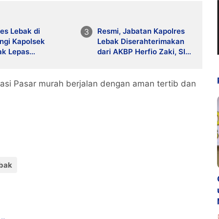
es Lebak di
Resmi, Jabatan Kapolres
ngi Kapolsek
Lebak Diserahterimakan
ak Lepas
dari AKBP Herfio Zaki, SIK,
rangkatan ASN dan
MH kepada AKBP Arninsi,
ntuk Mengikuti
SH, SIK, MH
 dan Do'a
asi Pasar murah berjalan dengan aman tertib dan
gsaan Ke Jakarta
ebak