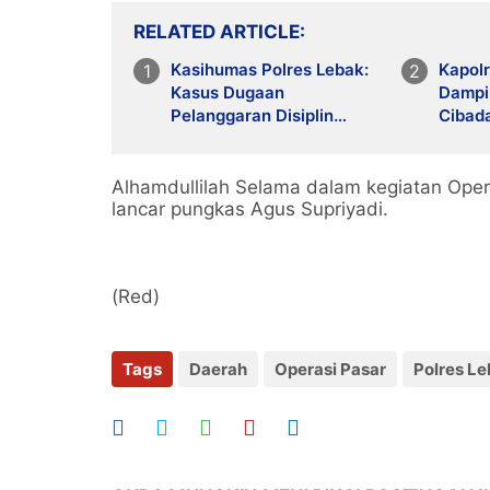
RELATED ARTICLE
Kasihumas Polres Lebak:
Kapolr
Kasus Dugaan
Dampi
Pelanggaran Disiplin
Cibad
Anggota Polri Terkait
Pembe
Gadai Mobil Ditangani Bid
PKK U
Propam Polda Banten
Dzikir
Alhamdullilah Selama dalam kegiatan Oper
Keban
lancar pungkas Agus Supriyadi.
(Red)
Tags
Daerah
Operasi Pasar
Polres L