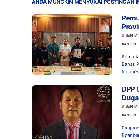
ANDA MUNGKIN MENYUKAI POSTINGAN I
Pemu
Provi
Ketah
BERITA
Indo
BANTEN
Pemuda
Bahas P
Indonesi
DPP G
Dugaa
di Le
BERITA
BANTEN
Pimpina
Bpanban