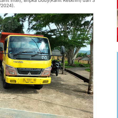
Kanit Intel), Bripka Dody(Kanit Reskrim) dan 3
/2024).