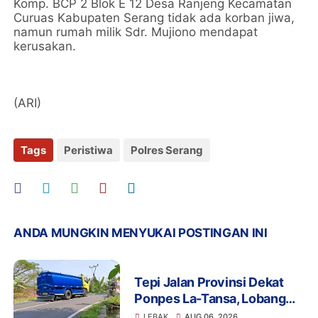
Komp. BCP 2 Blok E 12 Desa Ranjeng Kecamatan
Curuas Kabupaten Serang tidak ada korban jiwa,
namun rumah milik Sdr. Mujiono mendapat
kerusakan.
(ARI)
Tags
Peristiwa
Polres Serang
ANDA MUNGKIN MENYUKAI POSTINGAN INI
Tepi Jalan Provinsi Dekat
Ponpes La-Tansa, Lobang
Pengambilan Air Ancam
LEBAK
AUG 06, 2026