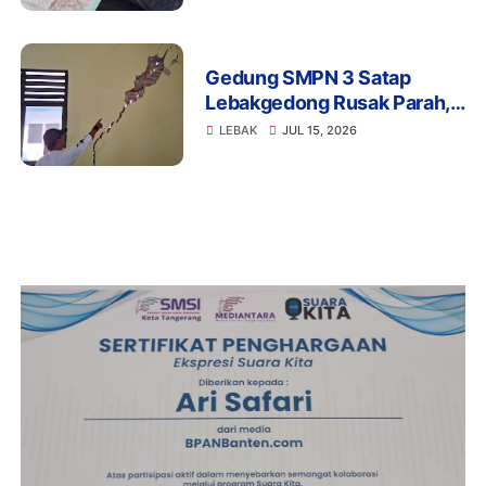
Gedung SMPN 3 Satap
Lebakgedong Rusak Parah,
Warga: Jangan Tunggu
LEBAK
JUL 15, 2026
Menimpa Guru dan Murid!