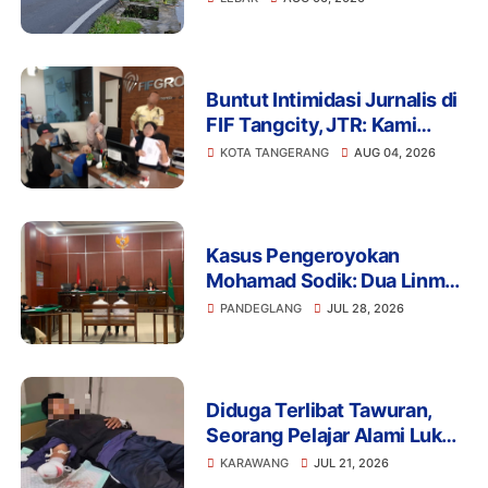
Keselamatan Pengguna
Jalan
Buntut Intimidasi Jurnalis di
FIF Tangcity, JTR: Kami
Tidak Akan Tinggal Diam!
KOTA TANGERANG
AUG 04, 2026
Kasus Pengeroyokan
Mohamad Sodik: Dua Linmas
Pandeglang Diganjar 5 Bulan
PANDEGLANG
JUL 28, 2026
Penjara
Diduga Terlibat Tawuran,
Seorang Pelajar Alami Luka
Berat di Klari, Polisi Lakukan
KARAWANG
JUL 21, 2026
Penyelidikan