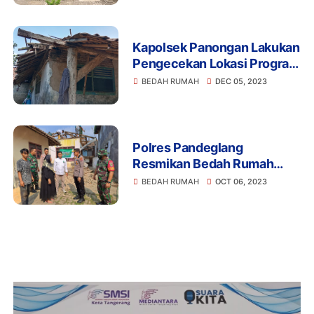
Tahun 2025
Kapolsek Panongan Lakukan
Pengecekan Lokasi Program
Bedah Rumah
BEDAH RUMAH
DEC 05, 2023
Polres Pandeglang
Resmikan Bedah Rumah
Untuk Warga Kurang Mampu
BEDAH RUMAH
OCT 06, 2023