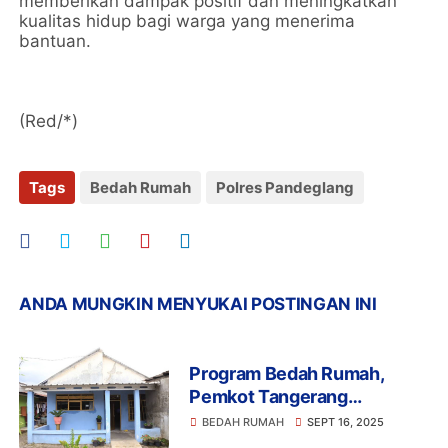
memberikan dampak positif dan meningkatkan
kualitas hidup bagi warga yang menerima
bantuan.
(Red/*)
Tags
Bedah Rumah
Polres Pandeglang
ANDA MUNGKIN MENYUKAI POSTINGAN INI
Program Bedah Rumah,
Pemkot Tangerang
Rampungkan Renovasi 785
BEDAH RUMAH
SEPT 16, 2025
Rumah Tidak Layak Huni