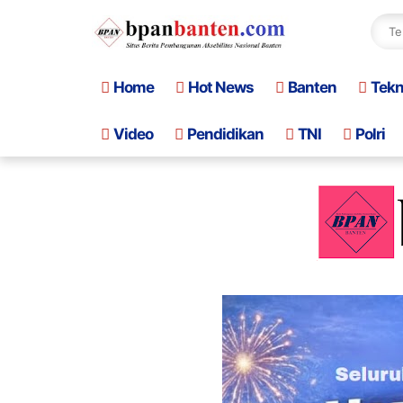
Home
Hot News
Banten
Tek
Video
Pendidikan
TNI
Polri