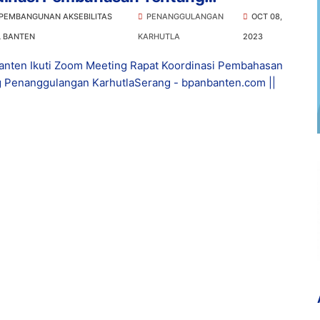
nggulangan Karhutla
 PEMBANGUNAN AKSEBILITAS
PENANGGULANGAN
OCT 08,
L BANTEN
KARHUTLA
2023
anten Ikuti Zoom Meeting Rapat Koordinasi Pembahasan
 Penanggulangan KarhutlaSerang - bpanbanten.com ||