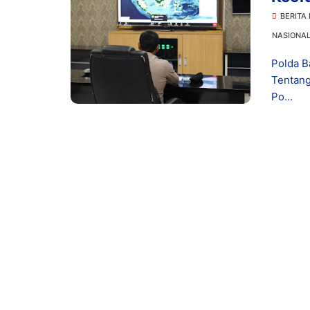
Pena
BERITA
NASIONA
Polda B
Tentang
Po...