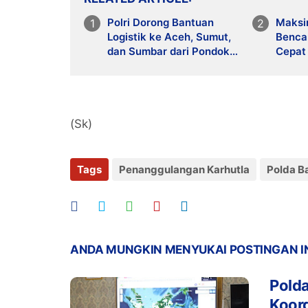
Polri Dorong Bantuan
Maksi
Logistik ke Aceh, Sumut,
Benca
dan Sumbar dari Pondok
Cepat 
Cabe
Perso
untuk
Keman
Utara
(Sk)
Tags
Penanggulangan Karhutla
Polda B
ANDA MUNGKIN MENYUKAI POSTINGAN I
Polda
Koor