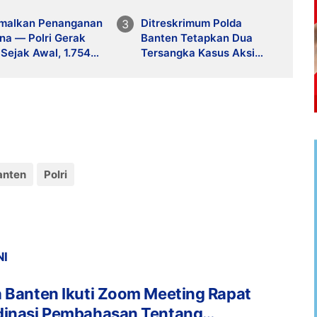
malkan Penanganan
Ditreskrimum Polda
na — Polri Gerak
Banten Tetapkan Dua
Sejak Awal, 1.754
Tersangka Kasus Aksi
nel Dikerahkan
Anarkis dan Penghasutan
 Operasi
di Balaraja
usiaan di Sumatera
anten
Polri
NI
 Banten Ikuti Zoom Meeting Rapat
dinasi Pembahasan Tentang