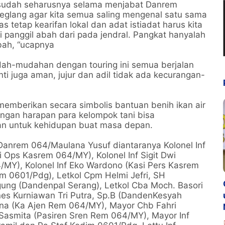
sudah seharusnya selama menjabat Danrem
eglang agar kita semua saling mengenal satu sama
 tetap kearifan lokal dan adat istiadat harus kita
di panggil abah dari pada jendral. Pangkat hanyalah
abah, “ucapnya
ah-mudahan dengan touring ini semua berjalan
i juga aman, jujur dan adil tidak ada kecurangan-
mberikan secara simbolis bantuan benih ikan air
ngan harapan para kelompok tani bisa
n untuk kehidupan buat masa depan.
anrem 064/Maulana Yusuf diantaranya Kolonel Inf
i Ops Kasrem 064/MY), Kolonel Inf Sigit Dwi
/MY), Kolonel Inf Eko Wardono (Kasi Pers Kasrem
im 0601/Pdg), Letkol Cpm Helmi Jefri, SH
Agung (Dandenpal Serang), Letkol Cba Moch. Basori
es Kurniawan Tri Putra, Sp.B (DandenKesyah
lina (Ka Ajen Rem 064/MY), Mayor Chb Fahri
asmita (Pasiren Sren Rem 064/MY), Mayor Inf