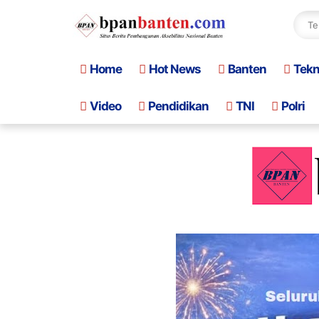
Home
Hot News
Banten
Tek
Video
Pendidikan
TNI
Polri