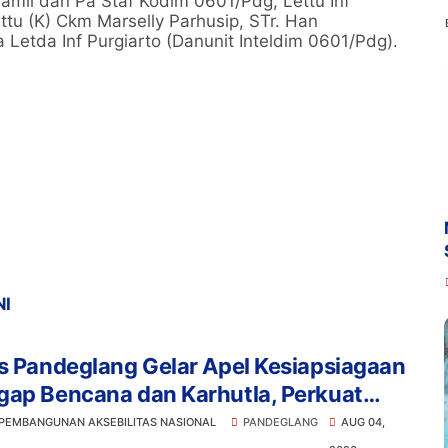
amil dan Pa Staf Kodim 0601/Pdg, Lettu Inf
tu (K) Ckm Marselly Parhusip, STr. Han
 Letda Inf Purgiarto (Danunit Inteldim 0601/Pdg).
NI
s Pandeglang Gelar Apel Kesiapsiagaan
gap Bencana dan Karhutla, Perkuat
gi Lintas Sektor Hadapi Potensi
 PEMBANGUNAN AKSEBILITAS NASIONAL
PANDEGLANG
AUG 04,