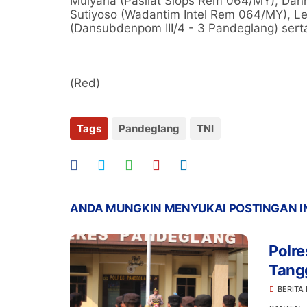
Mulyana (Pasilat Siops Rem 064/MY), Danr
Sutiyoso (Wadantim Intel Rem 064/MY), Let
(Dansubdenpom III/4 - 3 Pandeglang) serta
(Red)
Tags
Pandeglang
TNI
ANDA MUNGKIN MENYUKAI POSTINGAN I
Polre
Tang
Siner
BERITA