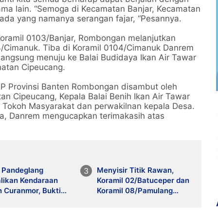
ma lain. “Semoga di Kecamatan Banjar, Kecamatan
ada yang namanya serangan fajar, “Pesannya.
Koramil 0103/Banjar, Rombongan melanjutkan
04/Cimanuk. Tiba di Koramil 0104/Cimanuk Danrem
langsung menuju ke Balai Budidaya Ikan Air Tawar
matan Cipeucang.
DKP Provinsi Banten Rombongan disambut oleh
 Cipeucang, Kepala Balai Benih Ikan Air Tawar
, Tokoh Masyarakat dan perwakilnan kepala Desa.
a, Danrem mengucapkan terimakasih atas
s Pandeglang
Menyisir Titik Rawan,
likan Kendaraan
Koramil 02/Batuceper dan
n Curanmor, Bukti
Koramil 08/Pamulang
en Polri Hadir
Gencar Patroli Malam
an Kepastian Hukum