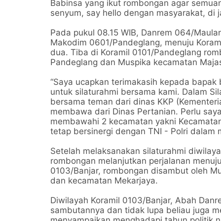
Babinsa yang ikut rombongan agar semuan
senyum, say hello dengan masyarakat, di 
Pada pukul 08.15 WIB, Danrem 064/Maulan
Makodim 0601/Pandeglang, menuju Koram
dua. Tiba di Koramil 0101/Pandeglang ro
Pandeglang dan Muspika kecamatan Majas
“Saya ucapkan terimakasih kepada bapak
untuk silaturahmi bersama kami. Dalam Sila
bersama teman dari dinas KKP (Kementeri
membawa dari Dinas Pertanian. Perlu saya
membawahi 2 kecamatan yakni Kecamatan
tetap bersinergi dengan TNI - Polri dalam
Setelah melaksanakan silaturahmi diwila
rombongan melanjutkan perjalanan menuju k
0103/Banjar, rombongan disambut oleh Mu
dan kecamatan Mekarjaya.
Diwilayah Koramil 0103/Banjar, Abah Dan
sambutannya dan tidak lupa beliau juga 
menyampaikan menghadapi tahun politik na