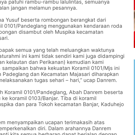
ya patuhi rambu-rambu lalulintas, semuanya
jalan jangan melamun pesannya.
a Yusuf beserta rombongan berangkat dari
il 0101/Pandeglang menggunakan kendaraan roda
mbongan disambut oleh Muspika kecamatan
ari.
 bapak semua yang telah meluangkan waktunya
turahmi ini kami tidak sendiri kami juga didampingi
an kelautan dan Perikanan) kemudian kami
 sampaikan bahwa kekuatan Koramil 0101/Mjs ini
 Padeglang dan Kecamatan Majasari diharapkan
 melaksanakan tugas sehari – hari,” ucap Danrem.
yah Koramil 0101/Pandeglang, Abah Danrem beserta
e koramil 0103/Banjar. Tiba di koramil
spika dan para Tokoh kecamatan Banjar, Kaduhejo
rem menyampaikan ucapan terimakasih atas
memperkenalkan diri. Dalam arahannya Danrem
nti kita semua berharap dapat berjalan dengan