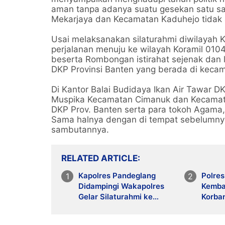
aman tanpa adanya suatu gesekan satu sa
Mekarjaya dan Kecamatan Kaduhejo tidak 
Usai melaksanakan silaturahmi diwilayah 
perjalanan menuju ke wilayah Koramil 01
beserta Rombongan istirahat sejenak dan 
DKP Provinsi Banten yang berada di keca
Di Kantor Balai Budidaya Ikan Air Tawar 
Muspika Kecamatan Cimanuk dan Kecamatan
DKP Prov. Banten serta para tokoh Agama
Sama halnya dengan di tempat sebelumny
sambutannya.
RELATED ARTICLE
Kapolres Pandeglang
Polre
Didampingi Wakapolres
Kemba
Gelar Silaturahmi ke
Korba
Kediaman Abuya
Komitm
Murtadho Cidahu
Berik