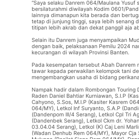
“Saya selaku Danrem 064/Maulana Yusuf 
bersilaturahmi diwilayah Kodim 0601/Pand
lainnya dimanapun kita berada dan bertugas
tetap di junjung tinggi, saya lebih senang 
titipan lebih akrab dan dekat panggil aja 
Selain itu Danrem juga menyampaikan Mud
dengan baik, pelaksanaan Pemilu 2024 nant
kecurangan di wilayah Provinsi Banten.
Pada kesempatan tersebut Abah Danrem me
tawar kepada perwakilan kelompok tani de
mengembangkan usaha di bidang perikana
Nampak hadir dalam Rombongan Touring D
Raden Daniel Bahtiar Kurniawan, S.I.P (Kas
Cahyono, S.Sos, M.I.P (Kasiter Kasrem 064
064/MY), Letkol Inf Suryanto, S.A.P (Dand
(Dandenpom III/4 Serang), Letkol Cpl Tri 
(Dandenbek Serang), Letkol Ckm dr. Yohan
03.04.04 Serang), Letkol (K) Caj Leni Mar
(Wadan Denhub Rem 064/MY), Mayor Cja S