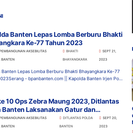
NI
lda Banten Lepas Lomba Berburu Bhakti
angkara Ke-77 Tahun 2023
 PEMBANGUNAN AKSEBILITAS
BHAKTI
SEPT 21,
L BANTEN
BHAYANGKARA
2023
 Banten Lepas Lomba Berburu Bhakti Bhayangkara Ke-77
023Serang - bpanbanten.com || Kapolda Banten Irjen Po...
ke 10 Ops Zebra Maung 2023, Ditlantas
a Banten Laksanakan Gatur dan
auan Serta Teguran
 PEMBANGUNAN AKSEBILITAS
DITLANTAS POLDA
SEPT 20,
L BANTEN
BANTEN
2023