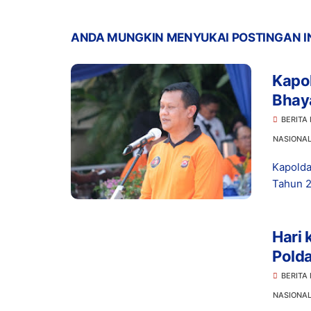
ANDA MUNGKIN MENYUKAI POSTINGAN I
Kapo
Bhay
BERITA
NASIONA
Kapolda
Tahun 2
Hari 
Pold
Himb
BERITA
NASIONA