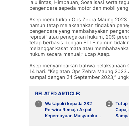
lalu lintas, Himbauan, Sosalisasi serta teg
pengendara sepeda motor dan mobil yang
Asep menuturkan Ops Zebra Maung 2023 
namun tetap melaksanakan tindakan peneg
pengendara yang membahayakan pengendara
represif atau penegakan hukum, 20% pree
tetap berbasis dengan ETLE namun tidak 
melanggar kasat mata atau membahayakan
hukum secara manual,” ucap Asep.
Asep menyampaikan bahwa pelaksanaan O
14 hari. "Kegiatan Ops Zebra Maung 2023 a
sampai dengan 24 September 2023,” ung
RELATED ARTICLE
Wakapolri kepada 282
Tutup
Perwira Remaja Akpol:
Capaja
Kepercayaan Masyarakat
Sampa
Dibangun dari Integritas