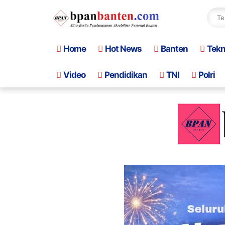
Home
Hot News
Banten
Tek
Video
Pendidikan
TNI
Polri