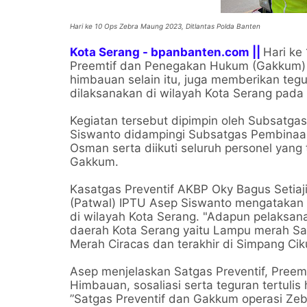
Hari ke 10 Ops Zebra Maung 2023, Ditlantas Polda Banten
Kota Serang - bpanbanten.com ||
Hari ke
Preemtif dan Penegakan Hukum (Gakkum) m
himbauan selain itu, juga memberikan tegu
dilaksanakan di wilayah Kota Serang pad
Kegiatan tersebut dipimpin oleh Subsatga
Siswanto didampingi Subsatgas Pembinaan 
Osman serta diikuti seluruh personel yang
Gakkum.
Kasatgas Preventif AKBP Oky Bagus Setiaj
(Patwal) IPTU Asep Siswanto mengatakan
di wilayah Kota Serang. "Adapun pelaksan
daerah Kota Serang yaitu Lampu merah Sa
Merah Ciracas dan terakhir di Simpang Ciku
Asep menjelaskan Satgas Preventif, Preem
Himbauan, sosaliasi serta teguran tertuli
”Satgas Preventif dan Gakkum operasi Ze