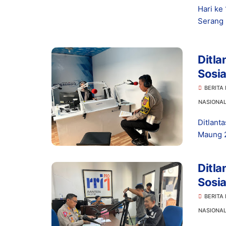
Hari ke
Serang 
Ditla
Sosia
BERITA
NASIONA
Ditlant
Maung 2
Ditla
Sosia
BERITA
NASIONA