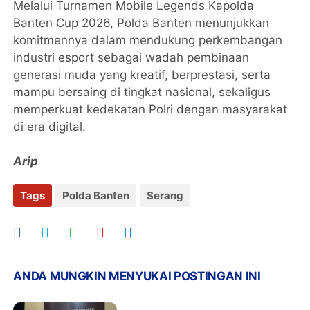
Melalui Turnamen Mobile Legends Kapolda
Banten Cup 2026, Polda Banten menunjukkan
komitmennya dalam mendukung perkembangan
industri esport sebagai wadah pembinaan
generasi muda yang kreatif, berprestasi, serta
mampu bersaing di tingkat nasional, sekaligus
memperkuat kedekatan Polri dengan masyarakat
di era digital.
Arip
Tags
Polda Banten
Serang
ANDA MUNGKIN MENYUKAI POSTINGAN INI