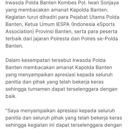
Irwasda Polda Banten Kombes Pol. Iwan Sonjaya
yang membacakan amanat Kapolda Banten.
Kegiatan turut dihadiri para Pejabat Utama Polda
Banten, Ketua Umum IESPA (Indonesia eSports
Association) Provinsi Banten, serta para peserta
terbaik dari jajaran Polresta dan Polres se-Polda
Banten.
Dalam kesempatan tersebut Irwasda Polda
Banten membacakan amanat Kapolda Banten
yang menyampaikan apresiasi kepada seluruh
panitia dan pihak yang telah bekerja keras
sehingga turnamen dapat terselenggara dengan
baik.
"Saya menyampaikan apresiasi kepada seluruh
panitia dan seluruh pihak yang telah bekerja keras
sehingga kegiatan ini dapat terselenggara dengan