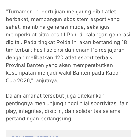
"Turnamen ini bertujuan menjaring bibit atlet
berbakat, membangun ekosistem esport yang
sehat, membina generasi muda, sekaligus
memperkuat citra positif Polri di kalangan generasi
digital. Pada tingkat Polda ini akan bertanding 18
tim terbaik hasil seleksi dari enam Polres jajaran
dengan melibatkan 120 atlet esport terbaik
Provinsi Banten yang akan memperebutkan
kesempatan menjadi wakil Banten pada Kapolri
Cup 2026," lanjutnya.
Dalam amanat tersebut juga ditekankan
pentingnya menjunjung tinggi nilai sportivitas, fair
play, integritas, disiplin, dan solidaritas selama
pertandingan berlangsung.