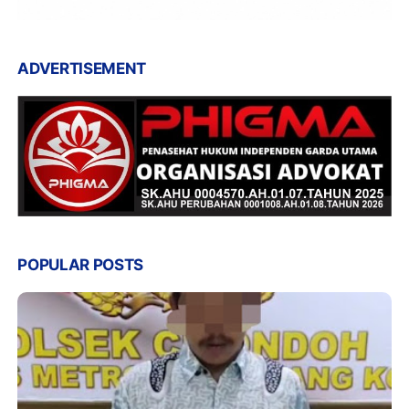
ADVERTISEMENT
POPULAR POSTS