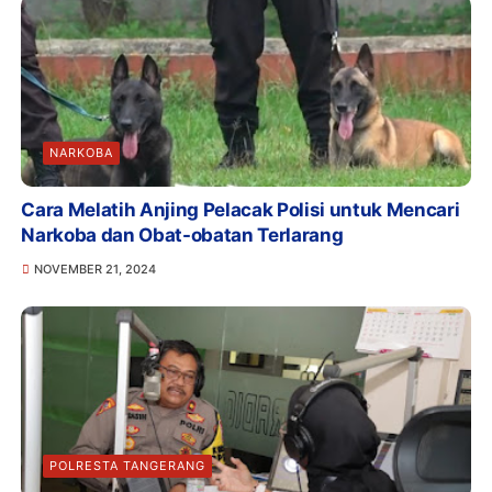
NARKOBA
Cara Melatih Anjing Pelacak Polisi untuk Mencari
Narkoba dan Obat-obatan Terlarang
NOVEMBER 21, 2024
POLRESTA TANGERANG