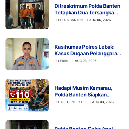
Ditreskrimum Polda Banten
Tetapkan Dua Tersangka
Kasus Aksi Anarkis dan
POLDA BANTEN
AUG 06, 2026
Penghasutan di Balaraja
Kasihumas Polres Lebak:
Kasus Dugaan Pelanggaran
Disiplin Anggota Polri
LEBAK
AUG 03, 2026
Terkait Gadai Mobil
Ditangani Bid Propam Polda
Banten
Hadapi Musim Kemarau,
Polda Banten Siapkan
Layanan Bantuan Air Bersih
CALL CENTER 110
AUG 03, 2026
Melalui 110
Polda Banten Gelar Apel