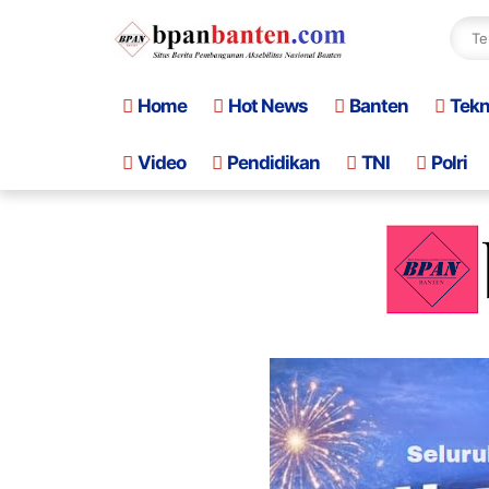
Home
Hot News
Banten
Tek
Video
Pendidikan
TNI
Polri