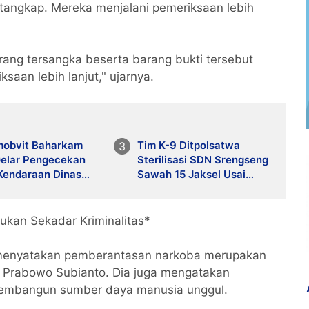
tangkap. Mereka menjalani pemeriksaan lebih
orang tersangka beserta barang bukti tersebut
saan lebih lanjut," ujarnya.
mobvit Baharkam
Tim K-9 Ditpolsatwa
Gelar Pengecekan
Sterilisasi SDN Srengseng
 Kendaraan Dinas
Sawah 15 Jaksel Usai
lmatsus Guna
Ancaman Bom, Lokasi
kan Kesiapan
Dipastikan Aman
sional
ukan Sekadar Kriminalitas*
menyatakan pemberantasan narkoba merupakan
n Prabowo Subianto. Dia juga mengatakan
membangun sumber daya manusia unggul.