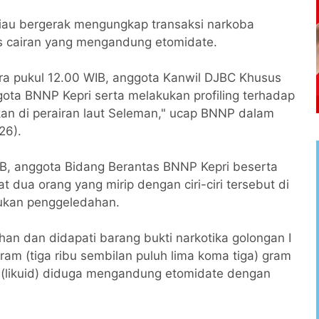
iau bergerak mengungkap transaksi narkoba
enis cairan yang mengandung etomidate.
ira pukul 12.00 WIB, anggota Kanwil DJBC Khusus
ota BNNP Kepri serta melakukan profiling terhadap
rkan di perairan laut Seleman," ucap BNNP dalam
026).
IB, anggota Bidang Berantas BNNP Kepri beserta
 dua orang yang mirip dengan ciri-ciri tersebut di
kukan penggeledahan.
n dan didapati barang bukti narkotika golongan I
gram (tiga ribu sembilan puluh lima koma tiga) gram
pe (likuid) diduga mengandung etomidate dengan