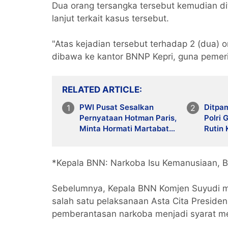
Dua orang tersangka tersebut kemudian di
lanjut terkait kasus tersebut.
"Atas kejadian tersebut terhadap 2 (dua) 
dibawa ke kantor BNNP Kepri, guna pemerik
RELATED ARTICLE
PWI Pusat Sesalkan
Ditpa
Pernyataan Hotman Paris,
Polri 
Minta Hormati Martabat
Rutin
Wartawan dan
dan A
Kemerdekaan Pers
Pasti
Opera
*Kepala BNN: Narkoba Isu Kemanusiaan, B
Sebelumnya, Kepala BNN Komjen Suyudi 
salah satu pelaksanaan Asta Cita Preside
pemberantasan narkoba menjadi syarat 