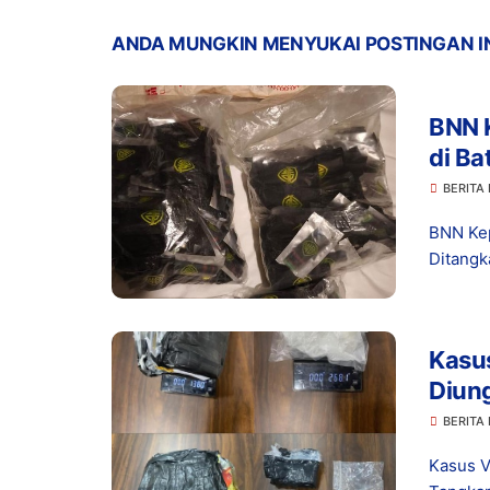
ANDA MUNGKIN MENYUKAI POSTINGAN I
​BNN
di Ba
BERITA
BNN Kep
Ditangk
Kasu
Diun
BERITA
Kasus V